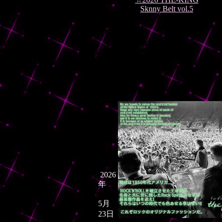
Sknny Belt vol.5
2026
年
5月
23日