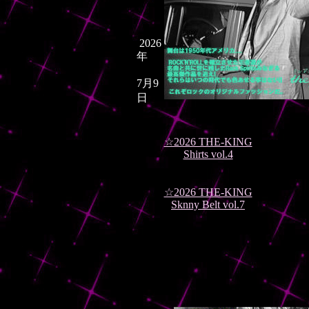
2026
年
7月9
日
☆2026 THE-KING
Shirts vol.4
☆2026 THE-KING
Sknny Belt vol.7