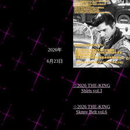
2026年
6月23日
☆2026 THE-KING
Shirts vol.3
☆2026 THE-KING
Sknny Belt vol.6