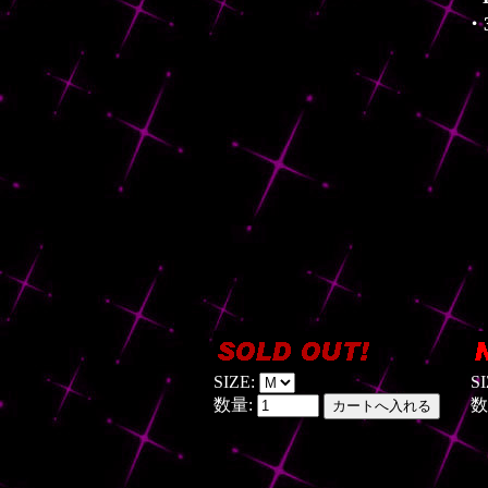
・
SIZE:
S
数量:
数