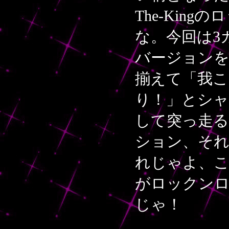
The-Kin
な。今回は3
バージョン
揃えて「我
り！」とシ
して突っ走
ション、それ
れじゃよ、こ
がロックン
じゃ！