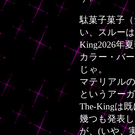
駄菓子菓子（
い、スルーは
King202
カラー・バ
じゃ。
マテリアルの
というアー
The-Ki
幾つも発表
が、(いや、