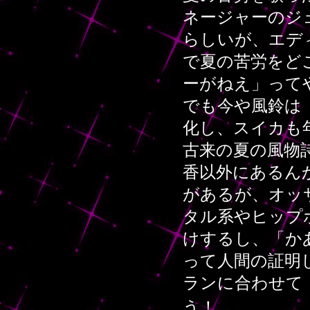
ネージャーのジ
らしいが、エデ
で夏の苦労をど
ーがねえ」って
でも今や風鈴は
化し、スイカも
古来の夏の風物
香以外にあるん
があるが、オッ
タル系やヒップ
けするし、「か
って人間の証明
ランに合わせて
う！