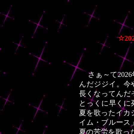
☆
20
さぁ～て20
んだジジイ。今
長くなってんだ
とっくに早くに
夏を歌ったイカ
イム・ブルース
夏の苦労を歌っ