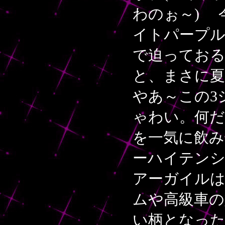
わのぉ～) 
イトパープ
で迫っておる
と、まさに
やあ～この3
ゃわい。何だ
を一気に飲み
ーハイテン
アーガイル
ムや高級車の
い柄となっ