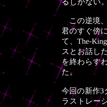
るしかない
この逆境、
君のすぐ傍
て、The-K
スとお話し
を終わらすわ
た。
今回の新作
ラストレー