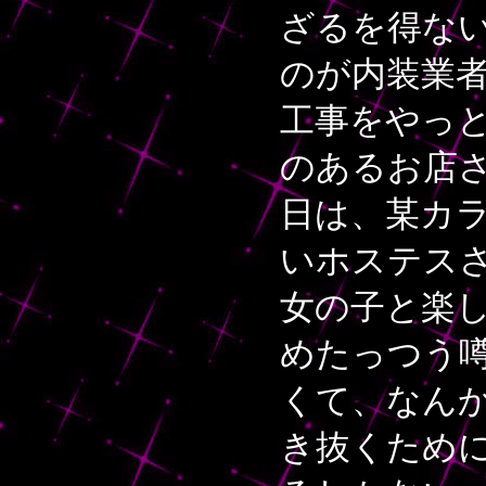
ざるを得な
のが内装業
工事をやっ
のあるお店
日は、某カ
いホステス
女の子と楽
めたっつう
くて、なん
き抜くため