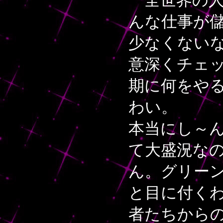
全世界の人
んな仕事が
少なくない
意深くチェ
期に何をや
わい。
本当にし～
て大盛況なの
ん。グリーン
と目に付く
者たちから