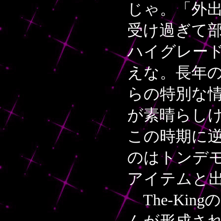
じゃ。「外
受け過ぎて
ハイグレー
えな。長年の
らの特別な
が素晴らし
この時期に
のはトンデ
アイテムと
The-Ki