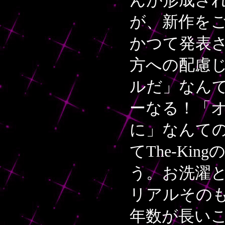
んが形成さ
が、新作を
かつて発表
方への配慮
ルだ」なん
ーなる！「
に」なんて
てThe-K
う。お洗濯
リアルその
年数が長い