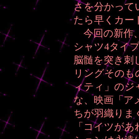
さを分かって
たら早くカート
今回の新作、
シャツ4タイ
脳髄を突き刺
リングそのも
ィティ」のジ
な、映画「ア
ちが羽織りま
「コイツがあ