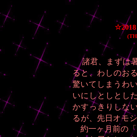
☆2018 
(T
諸君、まずは
ると、わしのお
驚いてしまうわ
いにしとしとし
かすっきりしな
るが、先日オモ
約一ヶ月前の「6