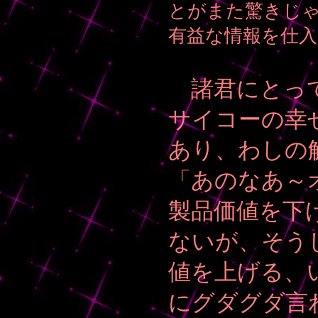
とがまた驚きじ
有益な情報を仕入
諸君にとって
サイコーの幸せ
あり、わしの
「あのなあ～
製品価値を下
ないが、そう
値を上げる、
にグダグダ言