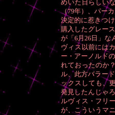
めいた日らしいな
（79年）、パー
決定的に惹きつけ
購入したグレース
が「6月26日」
ヴィス以前には
ー・アーノルド
れておったのか
ル、此方バラー
ックスしても、
発見したんじゃ
ルヴィス・フリ
が、こういうマ