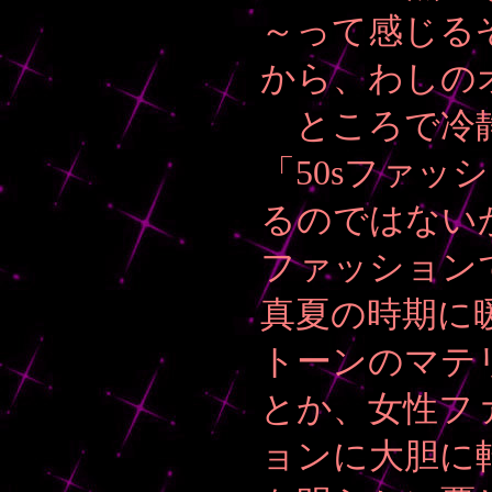
～って感じる
から、わしの
ところで冷静
「50sファ
るのではない
ファッション
真夏の時期に
トーンのマテ
とか、女性フ
ョンに大胆に