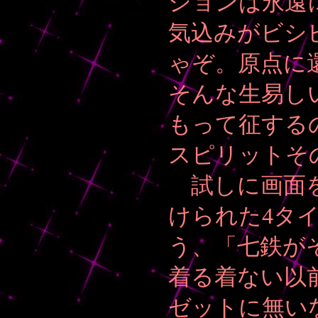
ションは永遠
気込みがビシ
ゃぞ。原点に
そんな生易し
もって征する
スピリットそ
試しに画面を
けられた4タ
う、「七鉄が
着る着ない以
ゼットに無い