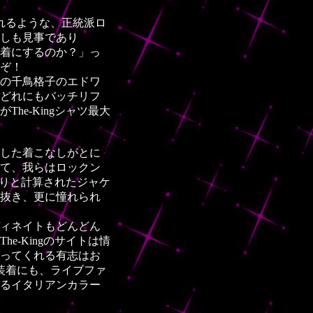
れるような、正統派ロ
しも見事であり
着にするのか？」っ
ぞ！
の千鳥格子のエドワ
どれにもバッチリフ
e-Kingシャツ最大
した着こなしがとに
て、我らはロックン
かりと計算されたジャケ
抜き、更に憧れられ
ィネイトもどんどん
-Kingのサイトは情
ってくれる有志はお
装着にも、ライブファ
るイタリアンカラー