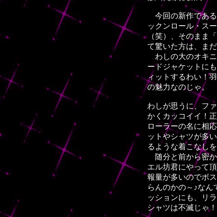
今回の新作である
ックンロール・スー
（笑）、そのまま「
て驚いた方は、まだ
わしの大のオキニ
ードジャケットにも
ィットするわい！羽
の魅力なのじゃ。
わしが思うに、ファ
かくカッコイイ！正
ローラーの名に相応
ットやシャツが多い
るような着こなしを
随分と前から密か
エル坊君にやって頂
報量が多いのでボス
らんのかの～♪なん
ッションにも、リラ
シャツは不滅じゃ！