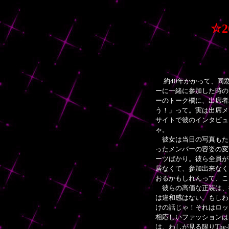
☆
2
約40年かかって、同
ーに一緒に参加した時の
ーのトーク欄に、出席者
う！」って。実は出席メ
サイトで彼のインタビュ
ゃ。
彼女は当日の写真もた
ったメンバーの容姿の変
ーツばかり。彼ら全員が
居なくて、参加出来なく
おるかもしれんって、こ
彼らの高価な正装は、
は違和感はない。もしわ
けの話じゃ！それはロッ
相応しいファッションは
は、わしが見る限りThe-