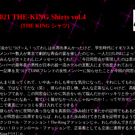
021 THE-KING Shirts vol.4
(THE KING シャツ)
窓会がじつげ～ん！ってわしは出席出来んかったけど、学生時代にイギリス＆
メンバー数人が東京で劇的な再会の宴を催したのじゃ。一人だけLINEによ
みんなが次々とわしにメッセージをくれた。「今日同窓会が実現したのは君
ンバーの最年長の男性が日本の超一流ホテルの支配人にまで出世されており
ー記事を見つけてLINEフレンドの女性メンバーに知らせたことが今回の同
んまり送ってくれて、いやあ～わしも幸せな気分になった。それにしてもわ
化、ではなくてだな（笑）、彼らのお召し物。みんな正装なんじゃけど、高
セレブであり、この同窓会にいかに気合をいれて臨んだかがハッキリと分っ
てよかったなあ～。着ていく服がなかったんじゃねーのか！」ってヤカマシ
こで素直にツッコミを受け入れてどうする！
彼らがいかに世間の真っ当な道を真面目に歩み続けて来たかの証明でもある
しが同窓会に出席するならば、わしもまた歩み続けてきた道を証明するよう
クンロール・ファッション！The-Kingファッションじゃ。わしの歩んでき
ない！ロックンロール・ファッションで、正装着としても立派に通用するス
Kingだけじゃ。