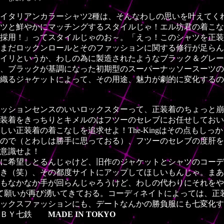
イタリアンカラーシャツ2種は、そんなわしの思いを叶えてく
ツと鮮やかにマッチングするスタイルじゃ！エル坊君の着こな
採用！」ってスタイルじゃのお～。「えっ！このシャツを正装
まだロックンロールとそのファッションに関する修行が足らん
イリというか、わしの為に製造されたようなブラック＆グレー
、ブラックが基調になった初期型のスーパーナッソースーツの
織るジャケットによって、その用途、魅力が劇的に変化するのがTh
ッションセンスのいいロックスターって、正装着のちょっと崩
装着をきっちりとキメルのはフツーのセレブにお任せしておい
しい正装着の着こなしを追求せよ！The-Kingはその点もしっ
ので（とわしは勝手に思っておる）、フツーのセレブの度肝を
意識せよ！
に希望しとるんじゃけど、旧作のジャケットとシャツのコーデ
き（笑）、その都度サイトにアップしてほしいもんじゃ。まあThe
もなかなか手が回らんじゃろうけど、わしの代わりにそれをや
て願いが再び湧いてきておる。コーディネイトによっては、正
ックスファッションにも、デートなんかの勝負服にも七変化す
ＢＹ七鉄
MADE IN TOKYO