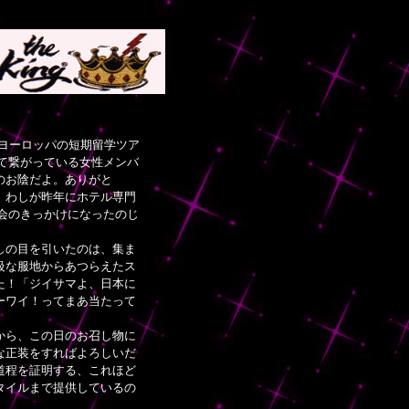
ヨーロッパの短期留学ツア
って繋がっている女性メンバ
のお陰だよ。ありがと
、わしが昨年にホテル専門
窓会のきっかけになったのじ
しの目を引いたのは、集ま
級な服地からあつらえたス
た！「ジイサマよ、日本に
ーワイ！ってまあ当たって
から、この日のお召し物に
な正装をすればよろしいだ
た道程を証明する、これほど
タイルまで提供しているの