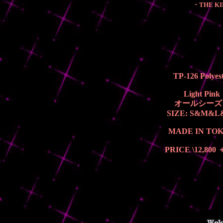
・THE KIN
TP-126 Polyes
Light Pink
オールシーズ
SIZE: S&M&
MADE IN TO
PRICE \12,800 