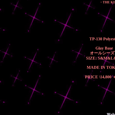
・THE KIN
TP-130 Polyes
Glay Base
オールシーズ
SIZE: S&M&
MADE IN TO
PRICE \14,800 