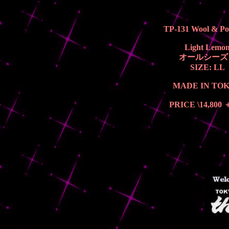
TP-131 Wool & Pol
Light Lemo
オールシーズ
SIZE: L
MADE IN TO
PRICE \14,800 