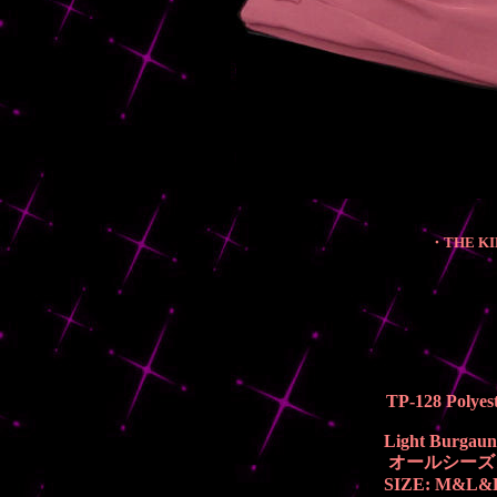
・THE KIN
TP-128 Polyes
Light Burgau
オールシーズ
SIZE: M&L