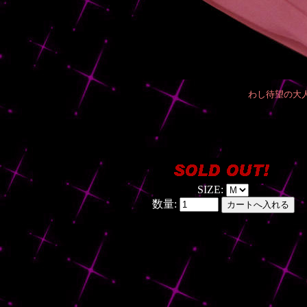
わし待望の大
SIZE:
数量: