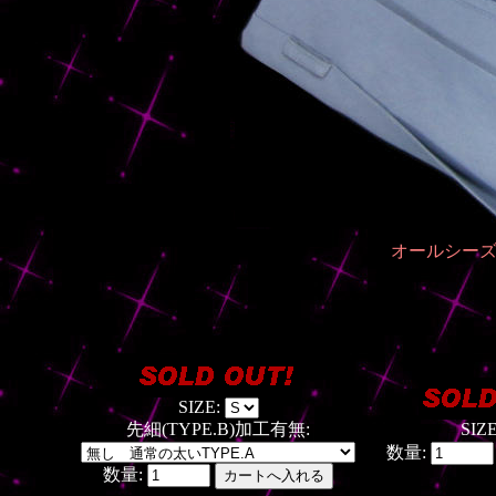
オールシーズ
SIZE:
先細(TYPE.B)加工有無:
SIZ
数量:
数量: