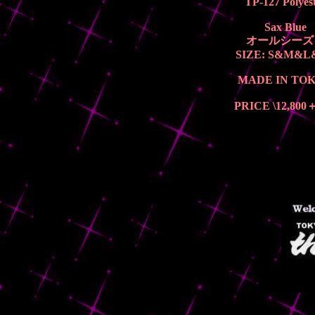
TP-127 Polyes
Sax Blue
オールシーズ
SIZE: S&M&
MADE IN TO
PRICE \12,800