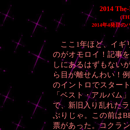
2014 The-
(TH
2014年4発目のパン
ここ1年ほど、イギ
のがオモロイ！記事
しにあるはずもない
ら目が離せんわい！例
のイントロでスター
「ベスト・アルバム
で、新旧入り乱れたラ
ぶりじゃ。この前はB
票があった。コクラ