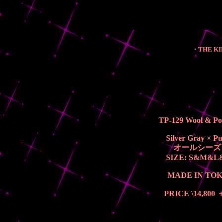
・THE KIN
TP-129
Wool &
Po
Silver Gray × Pu
オールシーズ
SIZE: S&M&
MADE IN TO
PRICE \14,800 