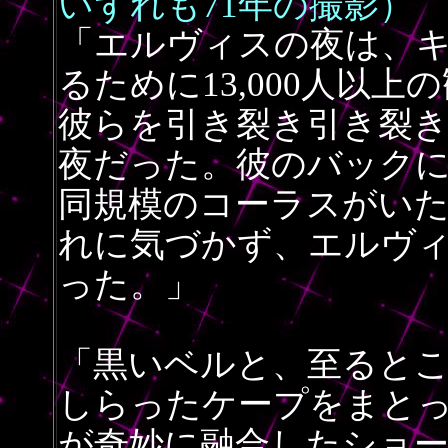
いずれも71年の撮影）
「
エルヴィスの夜は、
るために13,000人以
彼らを引き裂き引き裂
夜だった。彼のバックに
同規模のコーラスがい
れに気づかず、エルヴ
った。」
「黒いベルと、至ると
しらったケープをまと
が奇妙に融合したショ