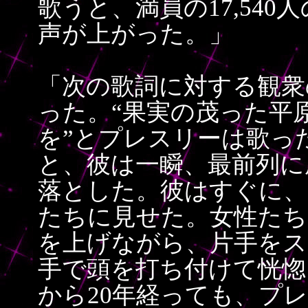
歌うと、満員の17,54
声が上がった。」
「次の歌詞に対する観衆
った。“果実の茂った平
を”とプレスリーは歌っ
と、彼は一瞬、最前列に
落とした。彼はすぐに、
たちに見せた。女性たち
を上げながら、片手をス
手で頭を打ち付けて恍惚
から20年経っても、プ