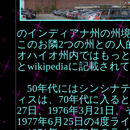
のインディアナ州の州境
このお隣2つの州との人
オハイオ州内ではもっ
とwikipediaに記載さ
50年代にはシンシナ
ィスは、70年代に入ると19
27日、1976年3月21
1977年6月25日の4度