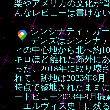
楽やアメリカの文化が
んなレビューは書けな
シンシナティ・ガー
デンズはシンシナテ
ィの中心地から北へ約1
キロほど離れた郊外に
った。2018年に取り壊
れて、跡地は2023年8月
時点で整地されたまま
ートビュー2023年8月撮
エルヴィス史上に残る