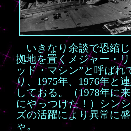
いきなり余談で恐縮じ
拠地を置くメジャー・リ
ッド・マシン”と呼ばれ
り、1975年、1976
しておる。（1978年
にやっつけた！）シンシ
ズの活躍により異常に盛
ゃ。