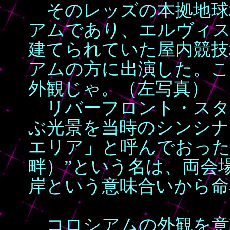
そのレッズの本拠地球
アムであり、エルヴィ
建てられていた屋内競技
アムの方に出演した。こ
外観じゃ。（左写真）
リバーフロント・スタ
ぶ光景を当時のシンシナ
エリア」と呼んでおった
畔）”という名は、両会
岸という意味合いから命
コロシアムの外観を意