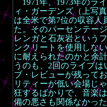
1971年、1973年の
ィ・ガーデンズ（上写真
は全米で第7位の収容人員
た。そのパーセンテー
レンガと石灰岩という
ンクリートを使用しな
に耐えられたのかと余
うのも、2回のライブは
ブ・レビューが残って
リティーが低い会場じ
狂するばかりで、音楽
備の悪さも関係なかっ