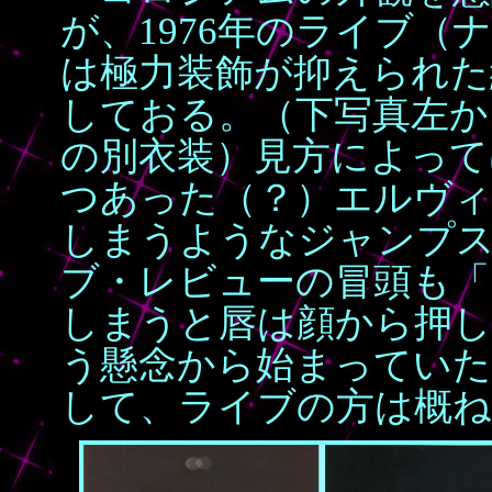
が、1976年のライブ
は極力装飾が抑えられた
しておる。（下写真左か
の別衣装）見方によって
つあった（？）エルヴィ
しまうようなジャンプ
ブ・レビューの冒頭も「
しまうと唇は顔から押
う懸念から始まっていた
して、ライブの方は概ね