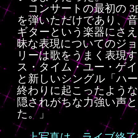
コンサートの最初の 3
を弾いただけであり、音
ギターという楽器にさえ
昧な表現についてのジ
リーは歌をうまく表現す
ス・タイム・ユー・ゲイ
と新しいシングル「ハー
終わりに起こったような
隠されがちな力強い声と
た。」
上写真は、ライブ終了後