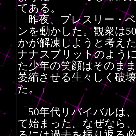
てある。
昨夜、プレスリー・ペ
ンを動かした。観衆は5
かが解凍しようと考えた
ナナスプリットのよう
た少年の笑顔はそのま
萎縮させる生々しく破
た。」
「50年代リバイバルは
て始まった。なぜなら
るには過去を振り返る