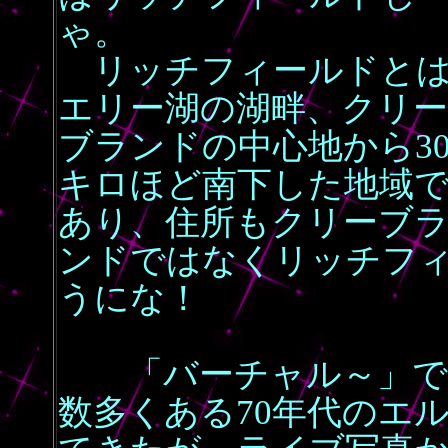
ゃ。
リッチフィールドと
エリー湖の湖畔、クリー
ブランドの中心地から3
キロほど南下した地域
あり、住所もクリーブ
ンドではなくリッチフ
うにな！
「バーチャル～」では
数多くある70年代のエ