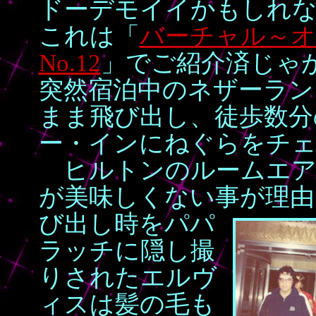
ドーデモイイかもしれ
これは「
バーチャル～オハ
No.12
」でご紹介済じゃ
突然宿泊中のネザーラン
まま飛び出し、徒歩数分
ー・インにねぐらをチ
ヒルトンのルームエア
が美味しくない事が理由
び出し
時をパパ
ラッチに隠し撮
りされたエルヴ
ィスは髪の毛も