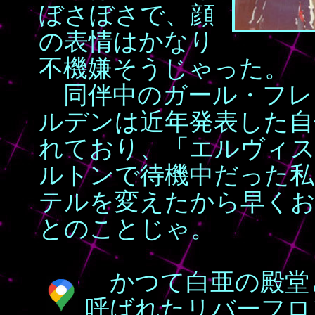
ぼさぼさで、顔
の表情はかなり
不機嫌そうじゃった。
同伴中のガール・フレ
ルデンは近年発表した自
れており、「エルヴィ
ルトンで待機中だった私
テルを変えたから早くお
とのことじゃ。
かつて白亜の殿堂
呼ばれたリバーフロ