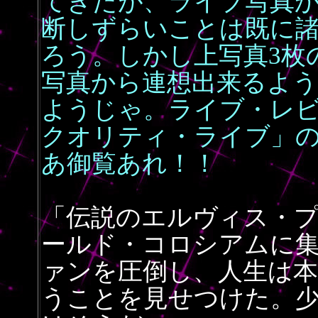
てきたが、ライブ写真
断しずらいことは既に
ろう。しかし上写真3枚の
写真から連想出来るよ
ようじゃ。ライブ・レビ
クオリティ・ライブ」
あ御覧あれ！！
「伝説のエルヴィス・
ールド・コロシアムに集ま
ァンを圧倒し、人生は本
うことを見せつけた。