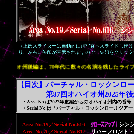
（上部スライダーは自動的に別写真へスライドし続け
り、左右に矢印が表示されますので、矢印をクリック
年代に数々の名演を残したライブ会場を中心にツアーの
【目次】バーチャル・ロックンロ
第87回オハイオ州2025年後
・Area No.は2023年度編からのオハイオ州内の番号
・Serial No.は「バーチャル・ロックンロールツ
Area No.19／Serial No.616
シンシ
Area No.20／Serial No.617
リバーフロント・