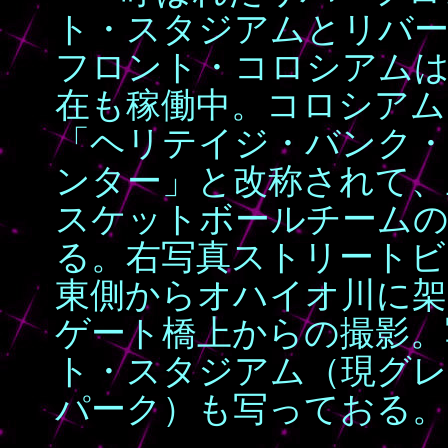
ト・スタジアムとリバー
フロント・コロシアム
在も稼働中。コロシアム
「ヘリテイジ・バンク・
ンター」と改称されて、
スケットボールチームの
る。右写真ストリートビュ
東側からオハイオ川に架
ゲート橋上からの撮影。
ト・スタジアム（現グレ
パーク）も写っておる。