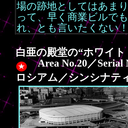
場の跡地としてはあま
って、早く商業ビルで
れ、とも言いたくない
白亜の殿堂の“ホワイト
Area No.20／Ser
ロシアム／シンシナテ