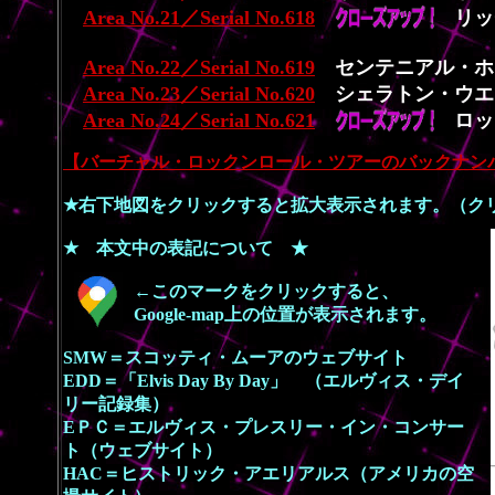
Area No.21／Serial No.618
リッ
Area No.22／Serial No.619
センテニアル・ホ
Area No.23／Serial No.620
シェラトン・ウエ
Area No.24／Serial No.621
ロッ
【バーチャル・ロックンロール・ツアーのバックナン
★右下地図をクリックすると拡大表示されます。（ク
★ 本文中の表記について ★
←このマークをクリックすると、
Google-map上の位置が表示されます。
SMW＝スコッティ・ムーアのウェブサイト
EDD＝「Elvis Day By Day」 （エルヴィス・デイ
リー記録集）
EＰＣ＝エルヴィス・プレスリー・イン・コンサー
ト（ウェブサイト）
HAC＝ヒストリック・アエリアルス（アメリカの空