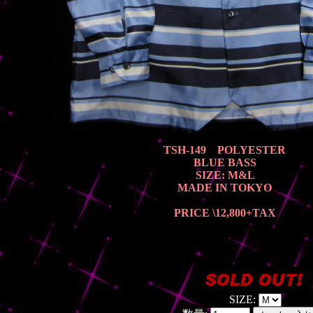
TSH-149 POLYESTER
BLUE BASS
SIZE: M&L
MADE IN TOKYO
PRICE \12,800
+TAX
SIZE: