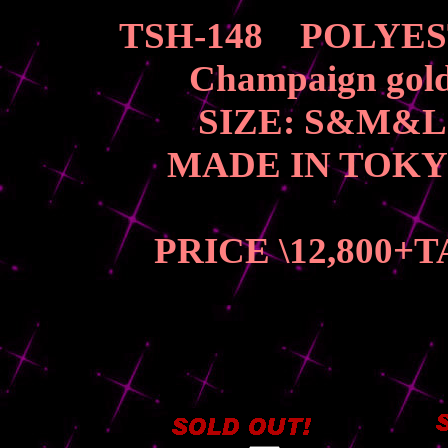
TSH-148 POLYE
Champaign gol
SIZE: S&M
MADE IN TOK
PRICE \12,800
+T