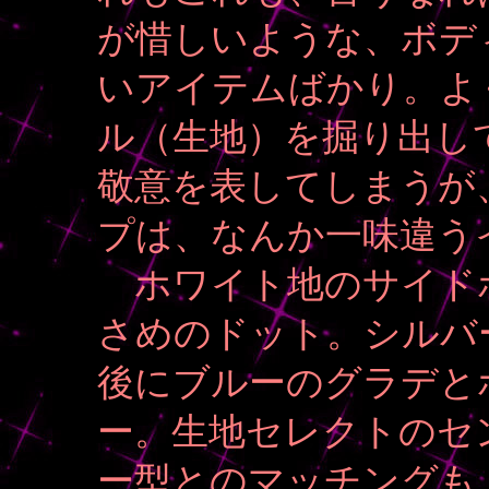
が惜しいような、ボデ
いアイテムばかり。よ
ル（生地）を掘り出し
敬意を表してしまうが
プは、なんか一味違う
ホワイト地のサイド
さめのドット。シルバ
後にブルーのグラデと
ー。生地セレクトのセ
ー型とのマッチングも