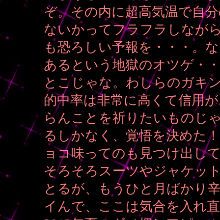
ぞ。その内に超高気温で自分
ないかってフラフラしながら
も恐ろしい予報を・・・。な
あるという地獄のオツゲ・・
とこじゃな。わしらのガキ
的中率は非常に高くて信用が
らんことを祈りたいものじ
るしかなく、覚悟を決めた！
ョコ味ってのも見つけ出し
そろそろスーツやジャケット
とるが、もうひと月ばかり
イんで、ここは気合を入れ直し