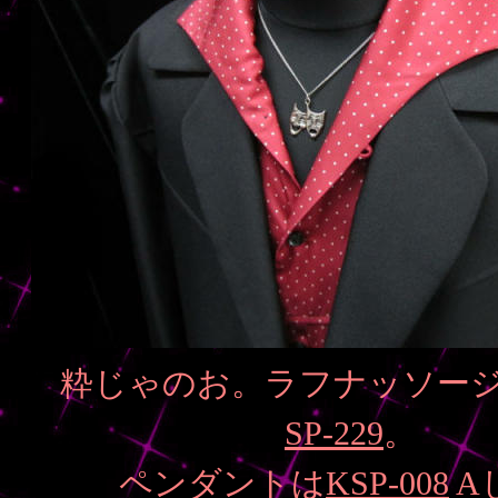
粋じゃのお。ラフナッソー
SP-229
。
ペンダントは
KSP-008
A