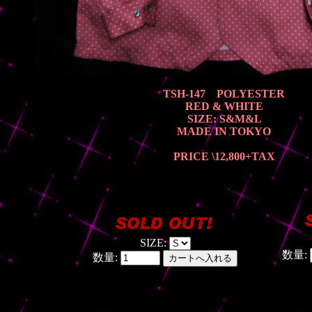
TSH-147 POLYESTER
RED & WHITE
SIZE: S&M&L
MADE IN TOKYO
PRICE \12,800
+TAX
SIZE:
数量:
数量: