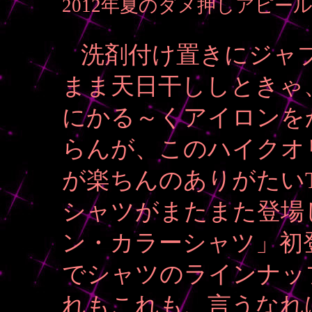
2012年夏のダメ押しアピ
洗剤付け置きにジャ
まま天日干ししときゃ
にかる～くアイロンを
らんが、このハイクオ
が楽ちんのありがたいTh
シャツがまたまた登場
ン・カラーシャツ」初登
でシャツのラインナッ
れもこれも、言うなれ