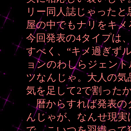
リー同人誌じゃったと
屋の中でもナリをキメ
今回発表の4タイプは
すべく、“キメ過ぎず
ョンのわしらジェント
ツなんじゃ。大人の気品
気を足して2で割ったか
暦からすれば発表の
んじゃが、なんせ現実
で、こいつを羽織って