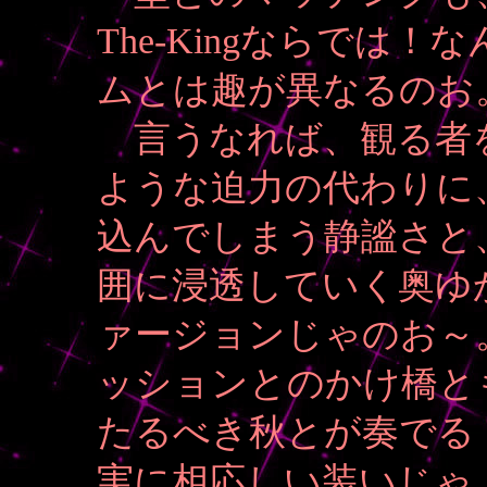
The-Kingならでは
ムとは趣が異なるのお
言うなれば、観る者
ような迫力の代わりに
込んでしまう静謐さと
囲に浸透していく奥ゆ
ァージョンじゃのお～
ッションとのかけ橋と
たるべき秋とが奏でる
実に相応しい装いじゃ