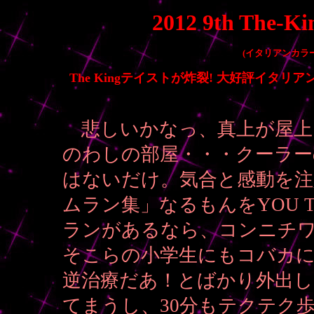
2012 9th The-Kin
(イタリアンカラ
The Kingテイストが炸裂! 大好評イタリ
悲しいかなっ、真上が屋上
のわしの部屋・・・クーラー
はないだけ。気合と感動を注
ムラン集」なるもんをYOU 
ランがあるなら、コンニチ
そこらの小学生にもコバカ
逆治療だあ！とばかり外出
てまうし、30分もテクテク