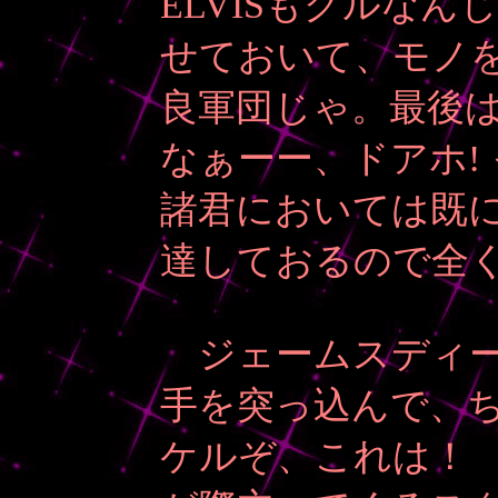
ELVISもグルなん
せておいて、モノ
良軍団じゃ。最後
なぁーー、ドアホ!
諸君においては既
達しておるので全
ジェームスディ
手を突っ込んで、
ケルぞ、これは！