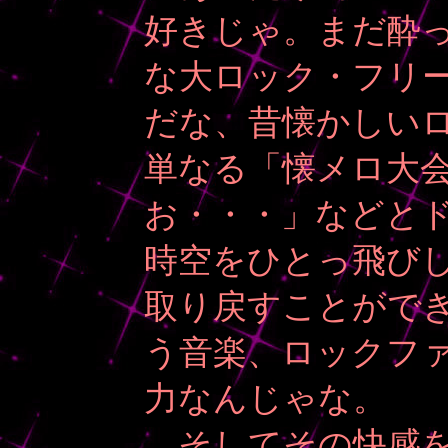
好きじゃ。まだ酔っ
な大ロック・フリ
だな、昔懐かしい
単なる「懐メロ大
お・・・」などと
時空をひとっ飛び
取り戻すことがで
う音楽、ロックフ
力なんじゃな。
そしてその快感を