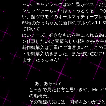
～い。キャデラックは58年型がベストだ
ンセッツァーもいいねぇ～っとくる、つ
い、超ツワモノのオールマイティープレイヤ
86kgのたっちゃんに新作のブルゾン(LL S
て頂いて
はいチーズ。好きなものを手に入れる為
ン仕事したい!と素晴らしい精神の持ち主
新作御購入は丁重にご遠慮頂いて、この
トを御購入頂きました。またぜひ遊びに
ませ、たっちゃん!
あ、あらっ!?
どっかで見たお方と思いきや、Mr.LOVE
の船橋氏。
その視線の先には、閃光を放
つがごと