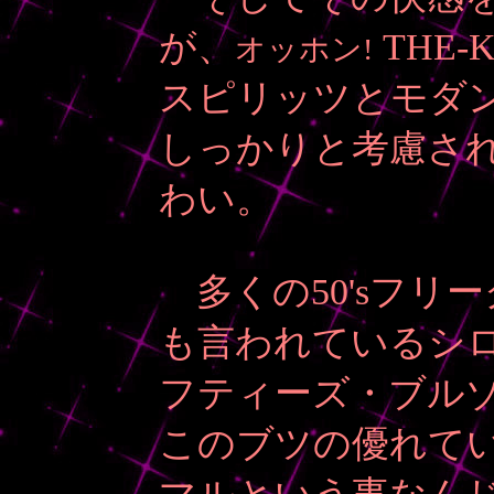
が、
THE
オッホン!
スピリッツとモダ
しっかりと考慮さ
わい。
多くの50'sフリ
も言われているシ
フティーズ・ブル
このブツの優れて