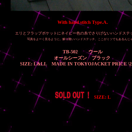
With hand stitch Type.A.
エリとフラップポケットにネイビー色の糸でさりげないハンドステ
写真をよーく見るように。解り難いハンドステッチ、ここがミソでもあるんじゃ
TB-502 ウール
オールシーズン ブラック
SIZE: L&LL MADE IN TOKYOJACKET PRICE \22
SIZE: L