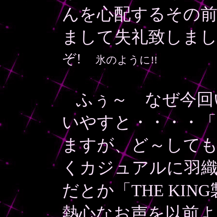
んを心配するその
まして失礼致しま
ぞ!
氷のように!!
ふぅ～ なぜ今回
いやすと・・・・
「
ますが、ど～して
くカジュアルに羽
だとか「THE KI
熱心なお声を以前