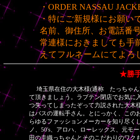
・ORDER NASSAU JAC
・特にご新規様にお願い
名前、御住所、お電話番
常連様におきましても手
えてフルネームにてよろ
★勝
埼玉県在住の大木様(通称 たっちゃん
て頂きましょう。ラブテン閉店でお気に入
つ失ってしまったぞって力説された大木様
はバスの運転手さん。とにっかく、この
らゆるファッションメーカーを知り尽く
ノ、50's、アロハ、ローレックス、元モ
田の圭織っちゃんとそのこだわりのワク