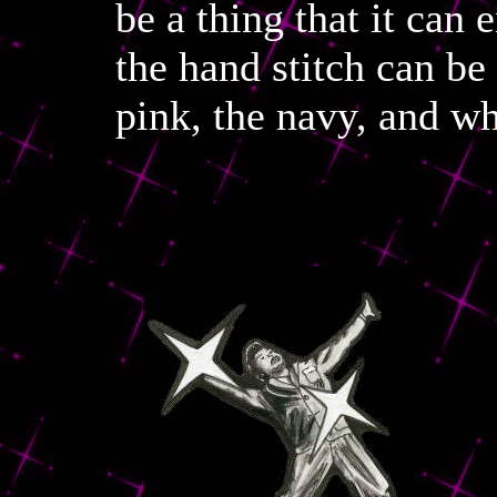
be a thing that it can 
the hand stitch can b
pink, the navy, and wh