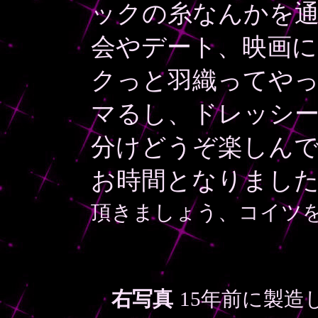
ックの糸なんかを
会やデート、映画
クっと羽織ってや
マるし、ドレッシ
分けどうぞ楽しんで
お時間となりまし
頂きましょう、コイツを
右写真
15年前に製