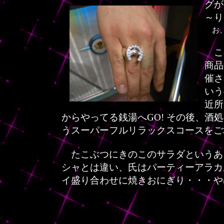
グが
～り
お、
この
商品
催さ
いう
近所
からやってる銭湯へGO! その後、酒処に
うスーパーフルリラックスコースをご
たこぶつにきのこのサラダというあ
シャとは違い、氏はパーティーアラカ
イ盛り合わせに焼きおにぎり・・・やは