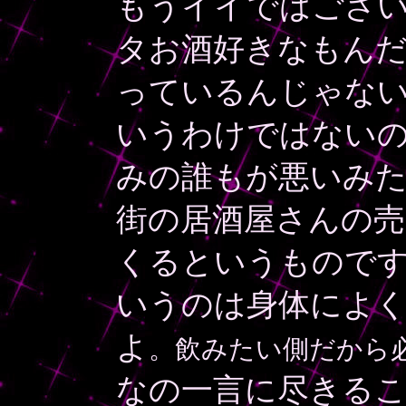
もうイイではござい
タお酒好きなもん
っているんじゃないか
いうわけではない
みの誰もが悪いみた
街の居酒屋さんの
くるというもので
いうのは身体によ
よ
。飲みたい側だから必
なの一言に尽きる