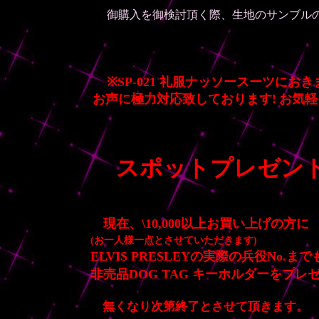
御購入を御検討頂く際、生地のサンブルの
※SP-021 礼服ナッソースーツに
お声に極力対応致しております!
お気軽
スポットプレゼント
現在、\10,000以上お買い上げの方に
(お一人様一点とさせていただきます)
ELVIS PRESLEYの実際の兵役No.
非売品DOG TAG キーホルダーをプレ
!
無くなり次第終了とさせて頂きます。