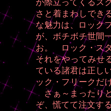
が際立ってくるス
さと着まわしできる
な魅力は、ロック
が、ボチボチ世間
お。 ロック・ス
それをやってみせ
ている諸君は正し
ック・フリークだ
さぁ～まったりと
ぞ、慌てて注文する