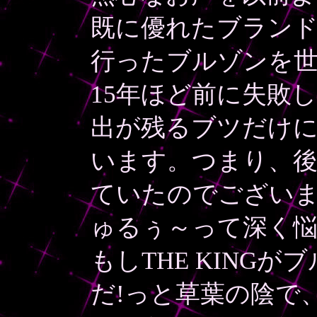
既に優れたブラン
行ったブルゾンを
15年ほど前に失敗
出が残るブツだけ
います。つまり、
ていたのでござい
ゅるぅ～って深く悩
もしTHE KING
だ!っと草葉の陰で