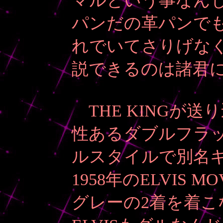
マルという事なん
パンだの革パンで
れでいてさりげなく
説できるのは諸君
THE KINGが
性あるダブルフラ
ルスタイルで別名
1958年のELVIS
グレーの2着を着