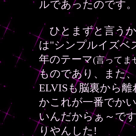
ルであったのです
ひとまずと言うか
は"シンプルイズベ
年のテーマ
(言ってま
ものであり、また、素
ELVISも脳裏か
かこれが一番でか
いんだからぁ～です
りやんした!