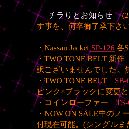
チラりとお知らせ
(
す事を、何卒御了承下さい
・Nassau Jacket
SP-126
各S
・TWO TONE BELT 新
訳ございませんでした。無
・TWO TONE BELT
SB-
ピンク×ブラックに変更
・コインローファー
TS-
・NOW ON SALE中の
付現在可能。(シングルま