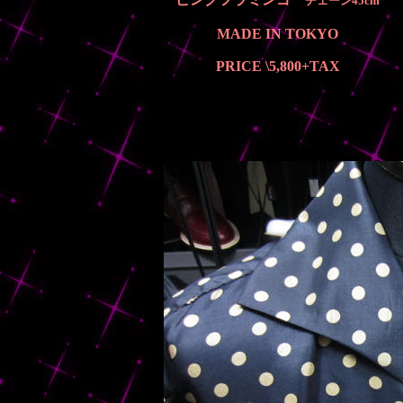
チェーン45cm
MADE IN TOKYO
PRICE \5,800
+TAX