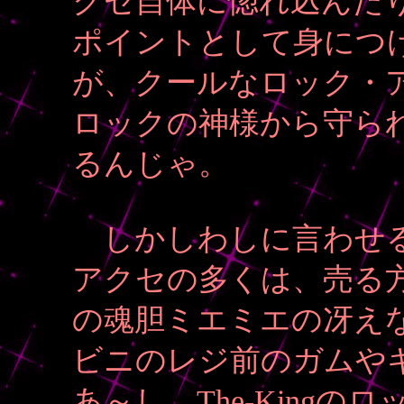
クセ自体に惚れ込んだ
ポイントとして身につ
が、クールなロック・
ロックの神様から守ら
るんじゃ。
しかしわしに言わせる
アクセの多くは、売る
の魂胆ミエミエの冴え
ビニのレジ前のガムや
あ～し、The-King