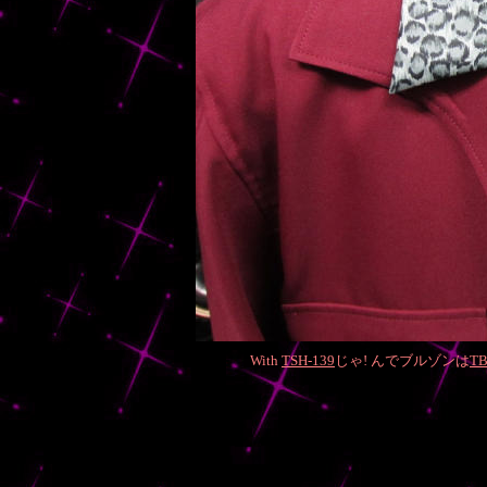
With
TSH-139
じゃ! んでブルゾンは
TB