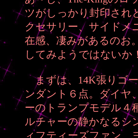
ツがしっかり封印され
クセサリー、サイドメ
在感、凄みがあるのお
してみようではないか
まずは、14K張りゴ
ンダント６点。ダイヤ
ーのトランプモデル４種
ルチャーの静かなるシ
ィフティーズファン、