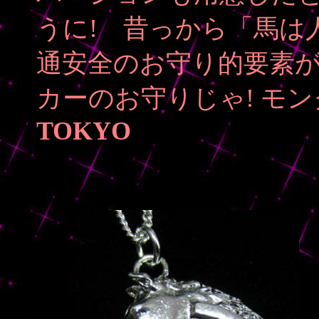
うに! 昔っから「馬は
通安全のお守り的要素
カーのお守りじゃ! モ
TOKYO