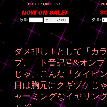
PRICE \3,800
+TAX
PRI
数量:
数量:
ダメ押し！として「カラ
プ、「ト音記号&オンプ
じゃ。こんな「タイピ
目は胸元にクギヅケじ
ャーミングなイヤリン