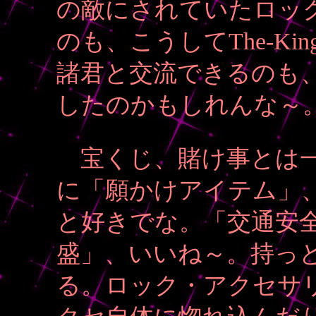
の敵にされていたロッ
のも、こうしてThe-K
諸君と交流できるのも
したのかもしれんな～
宝くじ、賭け事とは一
に「願かけアイテム」
と好きでな。「交通安
盛」、いいね～。持っ
る。ロック・アクセサ