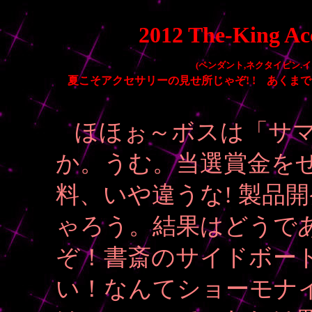
2012 The-King Acc
(ペンダント,ネクタイピン.イ
夏こそアクセサリーの見せ所じゃぞ! ! あくま
ほほぉ～ボスは「サ
か。うむ。当選賞金を
料、いや違うな! 製品
ゃろう。結果はどうで
ぞ！書斎のサイドボー
い！なんてショーモナ