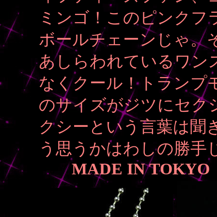
ミンゴ！このピンクフ
ボールチェーンじゃ。それ
あしらわれているワン
なくクール！
トランプ
のサイズがジツにセクシ
クシーという言葉は聞き
う思うかはわしの勝手
MADE IN TOKYO