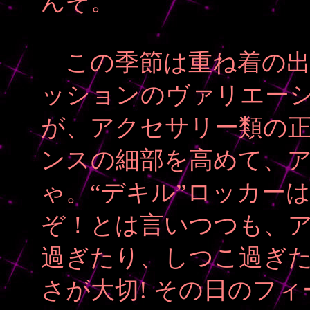
んぞ。
この季節は重ね着の出
ッションのヴァリエー
が、アクセサリー類の
ンスの細部を高めて、
ゃ。“デキル”ロッカー
ぞ！とは言いつつも、
過ぎたり、しつこ過ぎ
さが大切! その日のフ