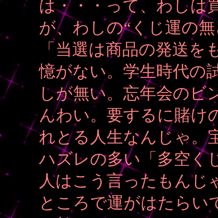
は・・・って、わしは
が、わしの“くじ運の無
「当選は商品の発送を
憶がない。学生時代の
しが無い。忘年会のビ
んわい。要するに賭け
れとる人生なんじゃ。
ハズレの多い「多空く
人はこう言ったもんじ
ところで運がはたらい