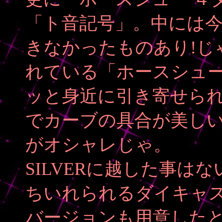
「ト音記号」。中には今ま
きなかったものあり!じゃ。
れている「ホースシュ
ッと身近に引き寄せられ
でカーブの具合が美し
がオシャレじゃ。
SILVERに越した事は
ちいれられるダイキャ
バージョンも用意した