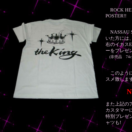
ROCK HE
POSTER!!
NASSAU 
いた方には
右のイカスE
ーをプレゼン
(非売品 74cm
このように
スメ致しま
NEW 
また上記の
カスタマー
特別プレゼ
ャツも!