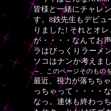
皆様と一緒にチャレ
す。8鉄先生もデビュ
りました! それとオ
が・・・・なんてお声
ラはびっくりラーメ
ソコはナンか考えま
～、このページそのもの
最近、視力が落ちち
っちゃって・・・・
なっ。連休も終わっち