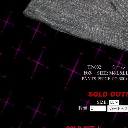
TP-032
ウー
秋冬
SIZE: M&L&
PANTS PRICE \12,800
+
SIZE:
数量: