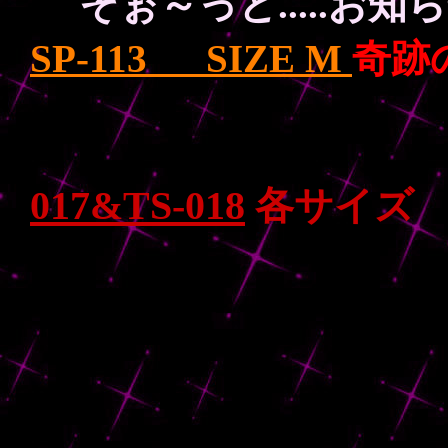
そぉ～っと.....お知
SP-113 SIZE M
奇跡
017&TS-018
各サイ