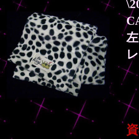
\
C
左
レ
2
資