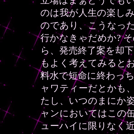
立場はまぁどうでも
のは我が人生の楽しみ
のであり、こうなっ
行かなきゃだめか? 
ら、発売終了案を却
もよく考えてみると
料水で短命に終わっ
ャワティーだとかも
たし、いつのまにか
ャンにおいてはこの
ューハイに限りなく近