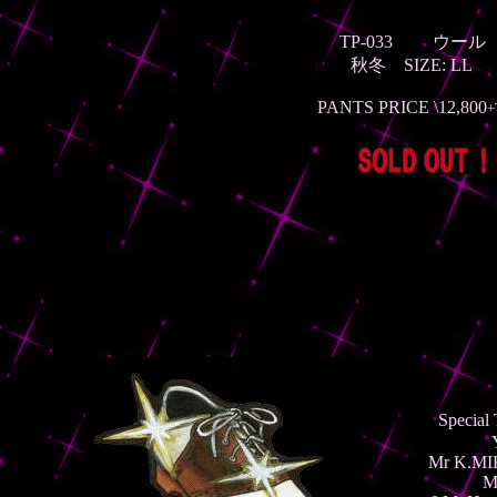
TP-033 ウー
秋冬
SIZE: LL
PANTS PRICE \12,800
+
Special
Mr K.MIK
M