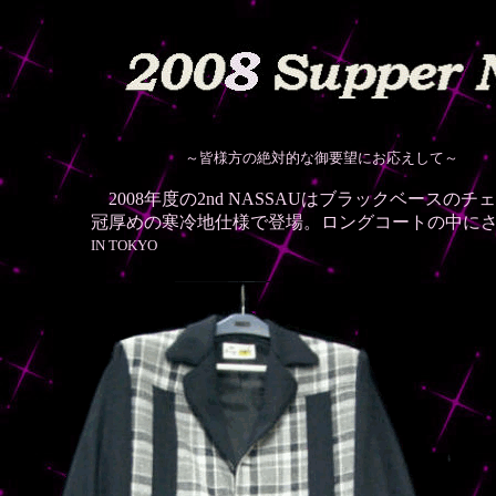
～皆様方の絶対的な御要望にお応えして～
2008年度の2nd NASSAUはブラックベース
冠厚めの寒冷地仕様で登場。ロングコートの中にさり
IN TOKYO