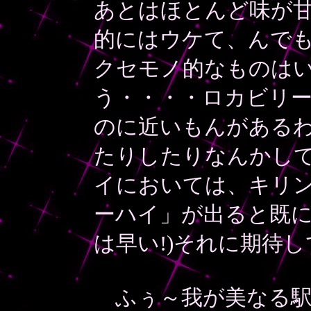
あとはほとんど味が甘
的にはウケて、んで
クセモノ的なものは
う・・・・ロカビリ
のに近いもんがある
たりしたりなんかし
イにおいては、キリ
ーハイ」が出ると既に
は早い!)それに期待
ふぅ～我が美なる駅、