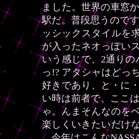
ました。世界の車窓
駅だ。普段思うのですが
ッシックスタイルを求
が入ったネオっぽい
いう感じで、2通りの
っ!? アタシャはどっ
好きであり、と・に・
い時は前者で、ここ
ゃ。んまそんなのを
楽しくいきたいだけ
今年はこんなNASS