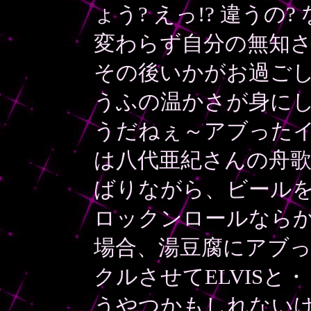
ょう? えっ!? 違う
変わらず自分の無知
その後いかがお過ごし
うふの温かさが身に
うだねぇ～アブったイ
は八代亜紀さんの舟
ばりながら、ビール
ロックンロールなら
場合、湯豆腐にアブ
クルさせてELVIS
うやつかもしれない