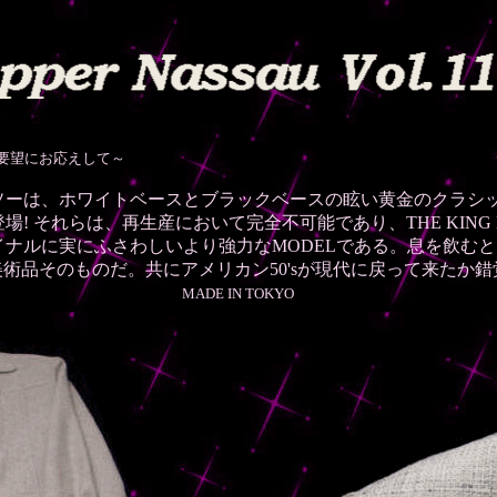
にお応えして～
ッソーは、ホワイトベースとブラックベースの眩い黄金のクラシ
! それらは、再生産において完全不可能であり、THE KING 
ナルに実にふさわしいより強力なMODELである。息を飲む
や美術品そのものだ。共にアメリカン50'sが現代に戻って来たか
IN TOKYO