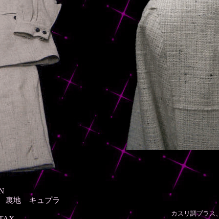
ON
LL 裏地 キュプラ
カスリ調プラス
+TAX