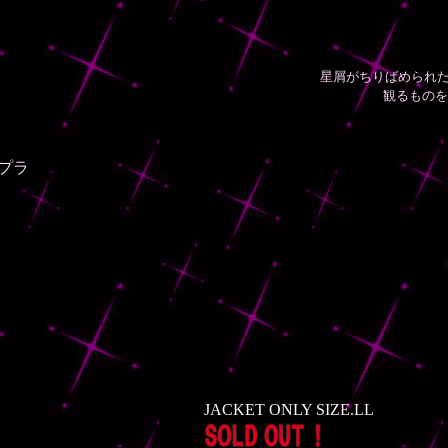
星屑がちりばめられ
観るものを
ュプラ
JACKET ONLY SIZE.LL