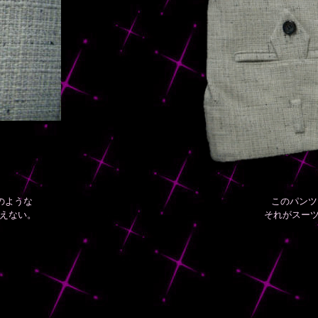
のような
このパンツ
えない。
それがスーツ