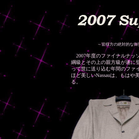
～皆様方の絶対的な御要望
2007年度のファイナルナ
綱級とその上の親方級が遂に登場
って世に送り込む年間のファイ
ほど美しいNassauは、もは
る。
MADE 