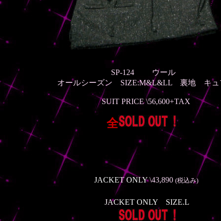
SP-124 ウール
オールシーズン
SIZE:M&L&LL 裏地 キ
SUIT PRICE \56,600
+TAX
全
JACKET ONLY
\43,890
(税込み)
JACKET ONLY SIZE.L