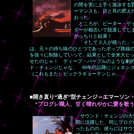
の間を実に上手く遊泳する
ーマンスも、目と耳の肥え
おった。
ところが、ピーター・ゲイ
ダーが相次いで脱退してし
がっちりと結束！
「そして３人が残った」っ
は、元々の持ち味のひとつであったポップ路線
を徐々に削除していって、結果として全米大ヒ
せたのじゃ！ ディープ・パープルのような劇
ド・チェンジじゃな。 80年代以降にジェネシ
（これもまた）ビックラギョーテンじゃ。
■開き直り“過ぎ”型チェンジ～エマーソン
“プログレ職人、甘く晴れやかに愛を歌う
サウンド・チェンジの大
期に活躍した、同じプログレ
ったものの、彼らにはサウ