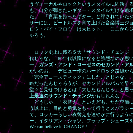
うヴォーカルやロックというスタイルに固執す
も、自分が弾きたいギター・スタイルだけを追
た。 「言葉を持ったギター」と評されていた
サーには、ビートルズを育て上げた音楽博士ジ
ロウ・バイ・ブロウ」は大ヒット。 ここから
ゃろう。
ロック史上に残る５大「サウンド・チェンジ」
代じゃな。 80年代以降になると
強烈なのが思
一、
ガンズ・アンド・ローゼスのセカンド・ア
かいのお。 デビュー作のハードロック路線か
「完全アコースティック」にしたことじゃな。
略だったんじゃろうが、セカンドアルバムで早
堂々と見せつけるとは「大したもんじゃ」と思
上最速のサウンド・チェンジ
かもしれんな！
どうじゃ、「衣替え」といえども、ただ季節に
う以上に、目的と勇気をもって行うとスバラシ
て、ロッカーらしい衣替えを速やかに行うように。
ー、イタリアン・シャツ、フラップ・シューズ
We can believe in CHANGE !