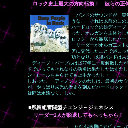
ロック史上最大の方向転換！ 彼らの正
バンドのサウンドが、突然
うな。 それは以前のこの
ハードロックの雄ディープ
った、オルガンを主体とした
ロック」から徹底したハー
リーダーがオルガ二ストの
アに交代したことで起こっ
功となり、以後バンドは栄
ディープ・パープルは1977年に一度解散した
ドでいってもそれなりの功名は果たしたはずだし
ン・ロールをやらせても上手かったし・・・。 
しおった。 アマノジャクのわしは、最初のサウ
が、やっぱり栄光の歴史を刻んだハードロック・
疑問は永遠なり、じゃ。
■残留組奮闘型チェンジ～ジェネシス
リーダー2人が脱退してもへっちゃら！ 
60年代末期にデビュー