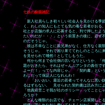
七鉄の酔眼雑記
新入社員らしき初々しい社会人を見かける季節
く、わしの知人にもとても気の毒な若者がおる
社とか店舗の求人に応募すると、判で押したよ
たいのだが・・・」という前置きの後に、必ず
のだそうじゃ。
彼は不幸なことに親兄弟がなく、仕方なく親類
そうじゃ。 それで困り果ててわしのところに
を見せられて唖然！としてしもうた。
何から何まで会社側の言いなりというか、「何
題がおきたら、それはぜ～んぶアンタの責任で
よーだ！」ってな内容じゃ。 「契約書」とい
わしだって保証人になれんわ！
「おいおい、最近の若者ってそんなに悪い奴
るはずもない。 見せられた契約書は読み方に
「他責経営こそ我が社のポリシー」ってことじ
ろうか？
どんな種類のお店でも、チェーン店展開しとる
組織に守られながら働いておるんだから、若い