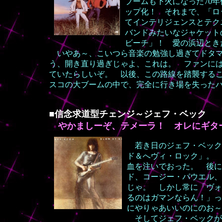
ブームも下火になった70
ップ化！ それまで、「ロ
てインテリジェンスとテク
バンドみたいなジャケット
ビーチ」！ 愛の浜辺とき
いやあ～、こいつら音楽の勉強し過ぎてドタマ
う、開き直り過ぎじゃよ、これは。 ファンに
ていたらしいぞ。 以後、この路線を踏襲するこ
スコの大ブームの中で、完全に行き場を失った
■信念求道型チェンジ～ジェフ・ベック
やかましーぞ、テメーラ！ オレにギタ
若き日のジェフ・ベック
ド＆へヴィ・ロック」。 
血を注いでおった。 後に
ド、コージー・パウエル、
じゃ。 しかし常に「ヴォ
るのはガマンならん！」っ
にやりゃあいいのにのお～
そしてジェフ・ベックが