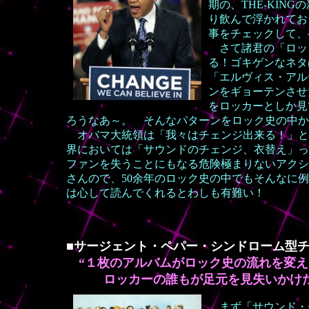
期の、THE-KI
り飲んで浮かれてお
事をチェックして、
さて諸君の「ロッ
る！ゴキゲンなネタ
「エルヴィス・アル
ンをギョーテンさせ
をロッカーとしか見
ろうなあ～。 そんなパターンをロック史の中か
オバマ大統領は「我々はチェンジ出来る！」と
界においては「サウンドのチェンジ、衣替え」っ
ファンを失うことにもなる危険極まりないアクシ
さんので、50余年のロック史の中でもそんなに
は心して読んでくれるとわしも有難い！
■サージェント・ペパー・シンドローム型チ
“１枚のアルバムがロック史の流れを変
ロッカーの誰もが足元を見失いかけた、
まず「サウンド・