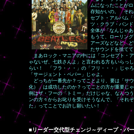
ムになったことがロ
存知かいの。 それ
セプト・アルバム「
ツ・クラブ・バンド
全体が「なんじゃあ
もうて、ローリング
アーズなどなど、ど
たサウンドを捨てて
まあロック・マニアの中には「コンセプト・ア
ゃないぜ、七鉄さんよ」と言われる方もいらっし
らい！ 「フラ・・・」の「フリ・・・」じゃろ
「サージェント・ペパー」じゃよ。
どっちが一番先か？ってことより、要は「サウ
化）」は成功したのか？ってことの方が重要じゃ
例はザ・フーの「トミー」だけじゃな、なんつう
ンの方々からお叱りを受けそうなんで、「それぞ
た」ってことでお許し願いたい！
■リーダー交代型チェンジ～ディープ・パ