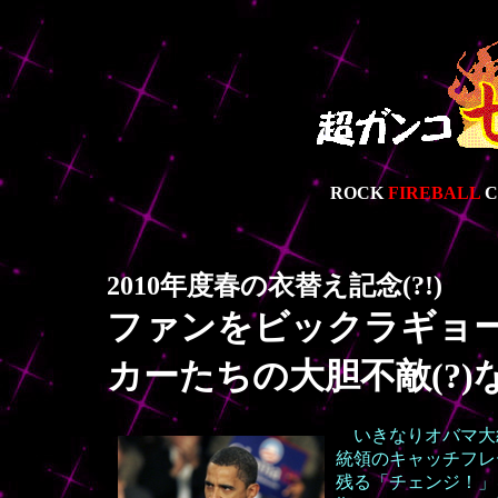
ROCK
FIREBALL
C
2010年度春の衣替え記念(?!)
ファンをビックラギョ
カーたちの大胆不敵(?
いきなりオバマ大
統領のキャッチフレ
残る「チェンジ！」