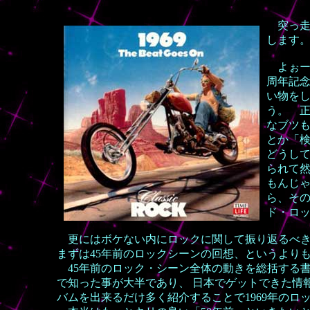
突っ
します
よぉーし
周年記念
い物を
う。 
なブツ
とか「
どうし
られて
もんじゃ
ら、そ
ド・ロ
更にはボケない内にロックに関して振り返るべき
まずは45年前のロックシーンの回想、というより
45年前のロック・シーン全体の動きを総括する
で知った事が大半であり、 日本でゲットできた情
バムを出来るだけ多く紹介することで1969年のロ