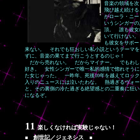
音楽の領域を次
飛び越え続ける
がローラ・ニー
いうシンガーの
頂。 誰も彼女
いて行けない。
も彼女をサポー
来ない。 それでも狂おしい私小説というテーマを
ずに、音楽の果てまで行こうとするのじゃ！
だから売れない。 だからマイナー。 でもわし
好き。 女性シンガーで唯一私的感情で惚れそうに
た女じゃった。 一昨年、死後10年を越えてロッ
入りのニュースには泣いたわな。 熱過ぎるヴォー
と、その裏側の冷た過ぎる絶望感との二重奏に狂い
になるぞ。
11
楽しくなければ実験じゃない！
創世記／ジェネシス
■
■