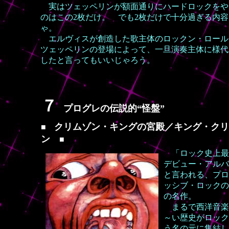
実はツェッペリンが額面通りにハードロックをや
のはこの2枚だけ。 でも2枚だけで十分過ぎる内容
ゃ。
エルヴィスが創造した歌主体のロックン・ロール
ツェッペリンの登場によって、一旦演奏主体に様代
したと言ってもいいじゃろう。
７
プログレの伝説的“怪盤”
クリムゾン・キングの宮殿／キング・クリ
■
ン
■
「ロック史上最
デビュー・アルバ
と言われる、プロ
ッシブ・ロックの
の名作。
まるで西洋音楽
～い歴史がロック
う名の元に集結し