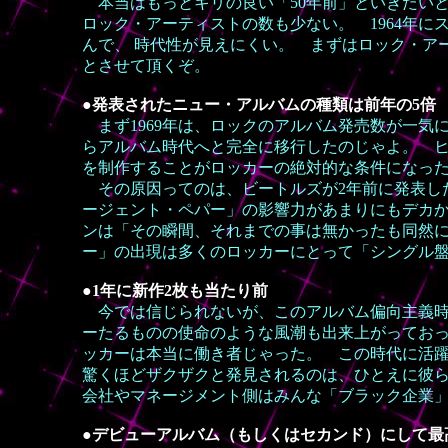
本当はもっとキリの良い「50年前」といきたいと
ロック・アーティストの数も少ない。 1964年
んで、 時代性が見えにくい。 まずはロック・ア
とさせて頂くぞ。
●発表されたニュー・アルバムの種類は前年の5倍
まず1969年は、ロックのアルバム発売数が一気
らアルバム時代へと完全に移行したのじゃよ。 ヒ
を制作することがロッカーの絶対的な条件になっ
その原因ってのは、ビートルズが2年前に発表し
ージェント・ペパー」の影響力があまりにもデカか
ンは「その瞬間、それまでの事は無かったも同然
ー」の出現は多くのロッカーにとって「シングル
●1年に新作2枚も当たり前
今では信じられないが、このアルバム偏向主義時
ーたるものの使命のような風潮も出来上がってお
ッカーは本当に働き者じゃった。 この時代に活
驚くほどザクザクと発見されるのは、ひとえに彼
会社やマネージメント側はみんな「ブラック企業
●デビューアルバム（もしくはセカンド）にして最