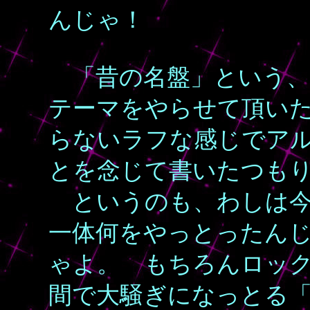
んじゃ！
「昔の名盤」という、
テーマをやらせて頂い
らないラフな感じでア
とを念じて書いたつも
というのも、わしは今
一体何をやっとったん
ゃよ。 もちろんロッ
間で大騒ぎになっとる「