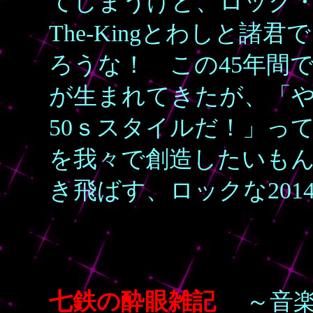
てしまうけど、ロック
The-Kingとわしと
ろうな！ この45年間
が生まれてきたが、「
50ｓスタイルだ！」っ
を我々で創造したいも
き飛ばす、ロックな201
七鉄の酔眼雑記
～音楽