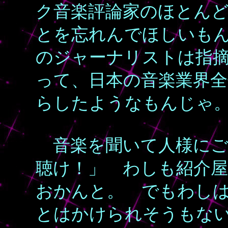
ク音楽評論家のほとん
とを忘れんでほしいも
のジャーナリストは指
って、日本の音楽業界
らしたようなもんじゃ
音楽を聞いて人様にご
聴け！」 わしも紹介
おかんと。 でもわし
とはかけられそうもな