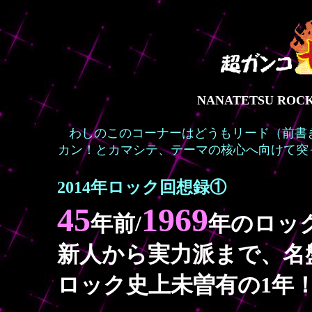
NANATETSU ROC
わしのこのコーナーはどうもリード（前書
カン！とカマシテ、テーマの核心へ向けて突
2014年ロック回想録①
45
1969
年前/
年のロッ
新人から実力派まで、名
ロック史上未曽有の1年