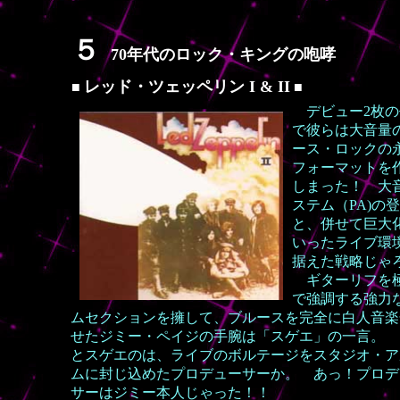
５
70年代のロック・キングの咆哮
レッド・ツェッペリン I & II
■
■
デビュー2枚の
で彼らは大音量
ース・ロックの
フォーマットを
しまった！ 大
ステム（PA)の
と、併せて巨大
いったライブ環
据えた戦略じゃ
ギターリフを
で強調する強力
ムセクションを擁して、ブルースを完全に白人音楽
せたジミー・ペイジの手腕は「スゲエ」の一言。 
とスゲエのは、ライブのボルテージをスタジオ・ア
ムに封じ込めたプロデューサーか。 あっ！プロデ
サーはジミー本人じゃった！！