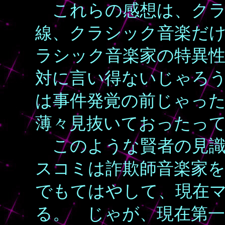
これらの感想は、クラ
線、クラシック音楽だ
ラシック音楽家の特異
対に言い得ないじゃろ
は事件発覚の前じゃっ
薄々見抜いておったっ
このような賢者の見識
スコミは詐欺師音楽家
でもてはやして、現在
る。 じゃが、現在第