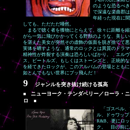
のような恐るべき
で深遠な楽曲郡は
年経った現在に聞
しても、ただただ唖然。
まるで聴く者を獲物にとらえて、徐々に距離を縮
がら一気に飛びかかってくる野獣のような、美しい
を湛えた美女が突然その虚飾の仮面を脱ぎ捨てて悪
実体を晒すような、通常のロックとは異質のドラマ
精神性が炸裂する演奏は恐ろしいばかり。 エルヴ
ス、ビートルズ、もしくはストーンズと、正統的な
を経てきたロックが、このアルバムの登場とともに
如とんでもない世界にブッ飛んだ！
9
ジャンルを突き抜け続ける孤高
ニューヨーク・テンダベリー／ローラ・ニ
■
ロ
■
「ゴスペル、
ル、ドゥワップ
R&B、更にロッ
ク。 目の前に