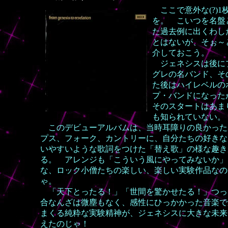
ここで意外な(?)1
を。 こいつを名盤
た過去例に出くわし
とはないが、そぉ～
介しておこう。
ジェネシスは後に
グレの名バンド、そ
た後はハイレベルの
プ・バンドになった
そのスタートはあま
も知られていない。
このデビューアルバムは、当時耳障りの良かった
プス、フォーク、カントリーに、自分たちの好きな
いやすいような歌詞をつけた「替え歌」の様な趣き
る。 アレンジも「こういう風にやってみないか」
な、ロック小僧たちの楽しい、楽しい実験作品なの
ゃ。
「天下とったる！」「世間を驚かせたる！」つっ
合なんざは微塵もなく、感性にひっかかった音楽で
まくる純粋な実験精神が、ジェネシスに大きな未来
えたのじゃ！