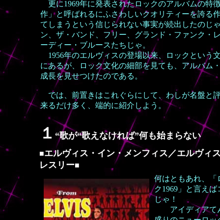
更に1969年に発表されたロックのアルバムの特
作」と呼ばれるにふさわしいクオリティーを誇る
てしまうという信じられない事実が続出したのじ
ン、ザ・バンド、フリー、グランド・ファンク・
ーディー・ブルースたちじゃ。
1956年のエルヴィスの登場以来、ロックという
にあるが、ロック文化の細部を見ても、アルバム
成長を見せつけたのである。
では、前置きはこれぐらにして、わしが名盤と評価
来るだけ多く、端的に紹介しよう。
１
“歌が“歌えなければ”何も始まらない
エルヴィス・イン・メンフィス／エルヴィ
■
レスリー
■
何はともあれ、「
ク1969」と言えば
じゃ！
アイディアて
盛りのニューロッ