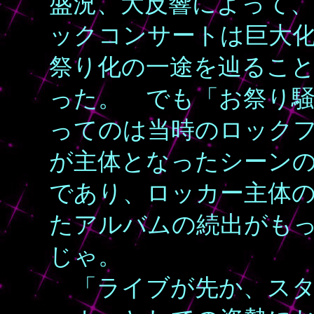
盛況、大反響によって、
ックコンサートは巨大
祭り化の一途を辿るこ
った。 でも「お祭り
ってのは当時のロック
が主体となったシーン
であり、ロッカー主体
たアルバムの続出がも
じゃ。
「ライブが先か、スタ