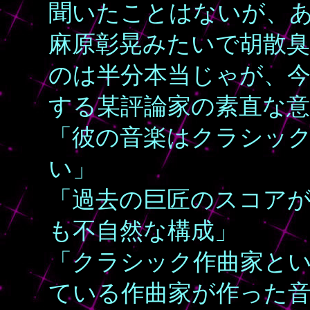
聞いたことはないが、
麻原彰晃みたいで胡散
のは半分本当じゃが、今
する某評論家の素直な
「彼の音楽はクラシッ
い」
「過去の巨匠のスコア
も不自然な構成」
「クラシック作曲家と
ている作曲家が作った