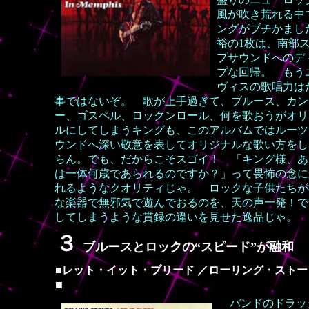
風が吹き荒れる中
ングがブチかまし
裕の1枚は、南部
プサウンドへのデ
プな回帰。 もう
ヴィスの歌唱力は
事ではないぞ。 歌が上手過ぎて、ブルース、カン
ー、ゴスペル、ロックンロール、何を歌おうがオリ
ルにしてしまうキングも、このアルバムではルーツ
ウンドへ深い敬意を表してオリジナルな歌い方をし
らん。でも、だからこそスゴイ！ 「キング様、あ
は一体何歳であられるのですか？」って畏怖の念に
れるようなクオリティじゃ。 ロックな子供たちが
な楽器で無邪気で遊んでおるのを、天の声一発！で
してしまうような貫録の違いを見せた逸品じゃ。
３
ブ
ルースとロックの“スピード”が融和
■
レット・イット・ブリード ／ローリング・ストー
■
バンドのドラッ