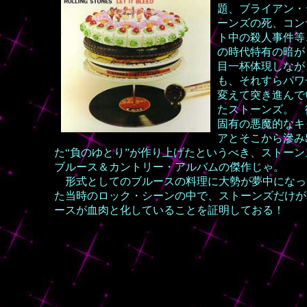
題、ブライアン・
ーンズの死、コン
ト中の殺人事件等
の時代特有の暗が
目一杯体現しなが
も、それすらパワ
変えて突き進んで
たストーンズ。 
固有の悪魔的なキ
アとそこから滲み
た“負のゆとり”が作り上げたというべき、ストーン
ブルース＆カントリー・アルバムの傑作じゃ。
形式としてのブルースの料理に大勢が夢中になっ
た当時のロック・シーンの中で、ストーンズだけが
ースが血肉と化していることを証明しておる！