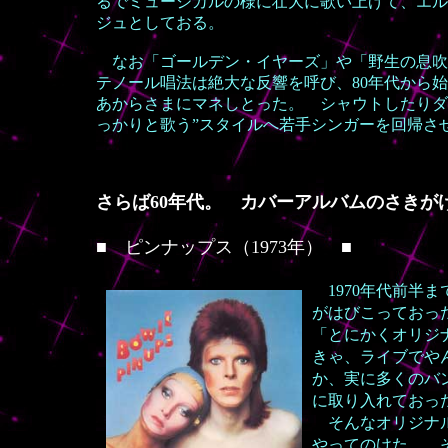
るでミュージカルの様に壮大に歌い上げて、エルビ
ジュとしておる。
なお「ゴールデン・イヤーズ」や「野生の息吹
テノール唱法は絶大な反響を呼び、80年代から
あからさまにマネしとった。 シャウトしたりダ
っかりと歌う”スタイルへ若手シンガーを回帰さ
さらば60年代。 カバーアルバムのさきが
■
ピンナップス（1973年）
■
1970年代前
がはびこっておっ
「とにかくオリジ
きゃ、ライブでや
か、実に多くのバ
に取り入れておっ
そんなオリジナル
やってのけた。 