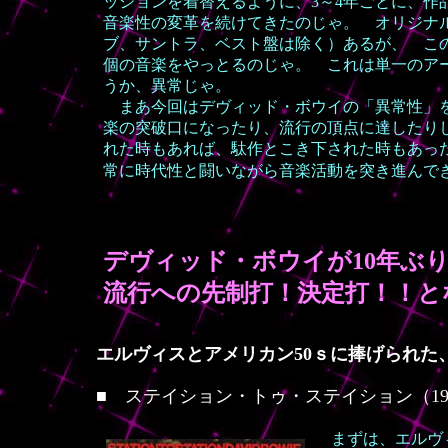
ッションを着替えるように、3～4年ごとに、作
音楽性の変革を続けてきたのじゃ。 オリジナル
ブ、サントラ、ベスト盤は除く）あるが、 この
個の音楽をやっとるのじゃ。 これは単一のア
うか、異常じゃ。
まあ今回はデヴィッド・ボウイの「異常性」を
楽の突破口になったり、流行の頂点に達したり
れた時もあれば、駄作とこき下された時もあっ
常に時代性と闘いながら音楽活動を突き進んで
デヴィッド・ボウイが10年ぶ
流行への先制打！決定打！！と
エルヴィスとアメリカン50ｓに捧げられた
■
ステイション・トゥ・ステイション（1
まずは、エルヴィ