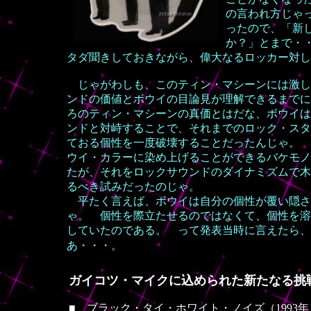
の言われ方じゃ
ったので、「新
か？」とまで・
タダ聞きしておきながら、偉大なるロッカー対し
じゃがわしも、このティン・マシーンには激し
ンドの価値とボウイの目論見が理解できるまでに
ろのティン・マシーンの真価とはだな、ボウイは
ンドと対峙することで、それまでのロック・スタ
ておる個性を一度破壊することだったんじゃ。 
ウイ・カラーに染め上げることができるバケモノ
たが、それをロックサウンドのダイナミズムで木
るべき試みだったのじゃ。
平たく言えば、ボウイは自分の個性が覆い隠さ
ゃ。 個性を際立たせるのではなくて、個性を溶
していたのである。 って発表当時に言えたら、
あ・・・。
ガイコツ・マイクに込められた新たなる挑
■ ブラック・タイ・ホワイト・ノイズ（1993年