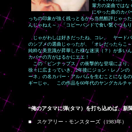
輩方の楽曲ではな
にやった曲のカバ
っちの印象が強く残っとるから当然酷評じゃった
んじゃねえ～」「コピーバンドで食い繋ぐつもり
じゃがわしは好きだったね、コレ。 ヤードバ
のシブメの選曲じゃったが、「オレだったらこ～
純粋な美意識が昇華した様な迷演（？）が多いん
カバーの方がはるかにエエ！
この「ピンナップス」の衝撃的な登場により、
徐々に広まっていき、2年後にジョン・レノンの
ーネ」の名カバー・アルバムを生むことになるの
ギーじゃ。 この作品を60年代のヤングカルチ
“俺のアタマに弾(タマ）を打ち込めば、新
■
スケアリー・モンスターズ（1983年