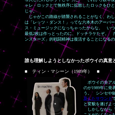
ャレ・ロックとで無秩序に拡散したロックをひと
じゃ。
じゃがこの路線が踏襲されることがなく、わし
は「レッツ・ダンス！」ってな六本木のアーパー
ス・ミュージックになっちゃったからな。 いつ
最低2枚は作っとったのに、ドッチラケたぞ。 
ンスターズ」的戦闘精神は復活することになるの
誰も理解しようとしなかったボウイの真意
■
ティン・マシーン（1989年）
■
ボウイの全アル
のが1989年に
う。 シンセや
及したサウンド
と変貌を遂げよ
しかしながら「
ことがなくなっ