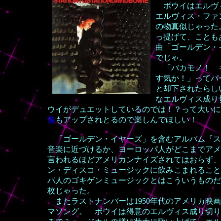
ボウイはエルヴィ
エルヴィス・ファ
の物真似じゃった
っ提げて、ことも
曲「ゴールデン・
でじゃ。
「バカモノ！ キ
す気か！」ってパ
と却下されたらし
なエルヴィス成り
ウイがデュエットしているのでは！？って大いに
像
もアップされとるので楽しんでほしい！
「ゴールデン・イヤーズ」を含むアルバム『ス
音楽に近づけるか、ヨーロッパ人がどこまでアメ
言われるほどアメリカン
ナイズされてはおらず、
ン・ディスコ・ミュージックに飲みこまれること
パ人のゴキゲンミュージックとはこういうものだ
枚じゃった。
またラストナンバーは1950年代のアメリカ映
マソング。 ボウイは得意のエルヴィス成り切り