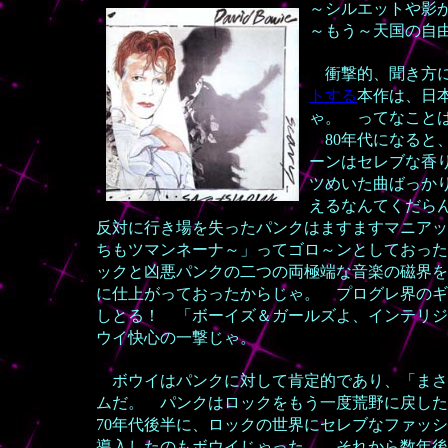
～シルエットや影
～もう～天国の自
衝撃的、聞き方に
トする
本作は、日
ゃ。 ってなこと
80年代になると
ーンはセレブな香
ツめいた曲ばっか
えるなんてくだら
反対に行き場を失ったパンクはますますマニアッ
ちもツマンネーナ～」ってゴロ～ンとしておった
ックと凶悪パンクの二つの両極端な音楽の磁界を
に仕上がっておったからじゃ。 プログレ界のギ
しとる！ 「ボーイズ＆ガールズよ、インテリジ
ウイ快心の一撃じゃ。
ボウイはパンクに対して肯定的であり、「まさ
ムだ。 パンクはロックをもう一度荒野に戻した
70年代後半に、ロックの世界にセレブなファッ
導入したのもボウイじゃった。 それから数年後