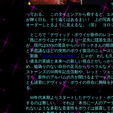
『
っておる。 このタイミングから察すると、エ
が輝く日も、そう遠くはあるまい！ 上の写真も、
オーダーしとるように見えるな。（笑） ヨロ
ところで「デヴィッド・ボウイが新作のレコー
「既にボウイはナナテツより一足先に隠居生活
が、現代はSNSの普及やらパパラッチさんの
と不思議なほどの突然のボウイ復活のニュース
新曲「
Where Are We Now?
」じゃが、わしも久
い過去の実績と未来への新しい視点とがしっか
め、嘘偽りのない自分の足元からリベラルなメ
ストーンズの50周年記念活動や、レッド・ツェ
う！ 新作のアルバムの方が聞けるまで一ヶ月
とも諸君にデヴィッド・ボウイの存在に興味を
る。
60年代末期よりスタートしたデヴィッド・ボ
するのは難しい。 それは「本当に一人のアー
れないような多彩な音楽性をボウイは披露して