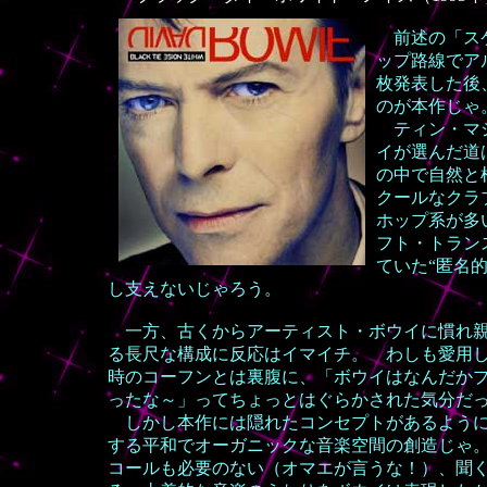
前述の「スケ
ップ路線でア
枚発表した後
のが本作じゃ
ティン・マシ
イが選んだ道
の中で自然と
クールなクラ
ホップ系が多
フト・トラン
ていた“匿名
し支えないじゃろう。
一方、古くからアーティスト・ボウイに慣れ親
る長尺な構成に反応はイマイチ。 わしも愛用し
時
のコーフンとは裏腹に、「ボウイはなんだか
ったな～」ってちょっとはぐらかされた気分だ
しかし本作には隠れたコンセプトがあるように
する平和でオーガニックな音楽空間の創造じゃ
コールも必要のない（オマエが言うな！）、聞