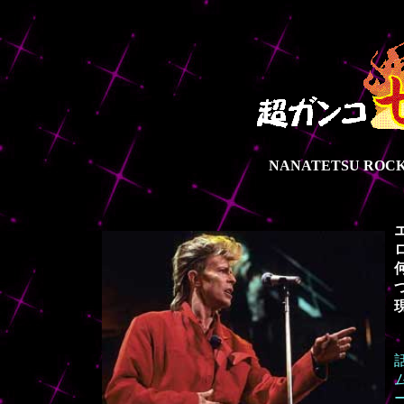
NANATETSU ROC