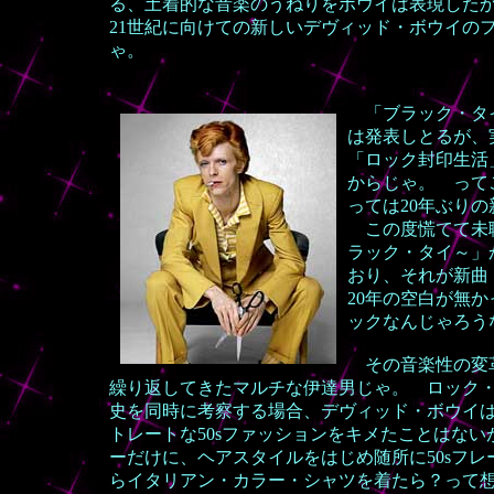
る、土着的な音楽のうねりをボウイは表現した
21世紀に向けての新しいデヴィッド・ボウイの
ゃ。
「ブラック・タイ
は発表しとるが、
「ロック封印生活
からじゃ。 って
っては20年ぶり
この度慌てて未聴
ラック・タイ～」
おり、それが新曲「W
20年の空白が無
ックなんじゃろ
その音楽性の変革
繰り返してきたマルチな伊達男じゃ。 ロック
史を同時に考察する場合、デヴィッド・ボウイ
トレートな50sファッションをキメたことはな
ーだけに、ヘアスタイルをはじめ随所に50sフレー
らイタリアン・カラー・シャツを着たら？って