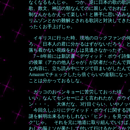
なくなるもんじゃ。 つか、逆に日本の歌の歌
歌、散文、神話の類なんてのに親しんでおれば
制なんかもかえって楽しい！と勝手に思い込み
リムゾンとかの難解とされる歌詞と対決してき
ったくお手上げじゃ。
イギリスに行った時、現地のロックファンの何
ろ、「日本人の君に分かるはずがないだろう」と
落ち着かない視線をわしは見逃さなかったぞ。
7～8年前には新訳書「デヴィッド・ボウイ詩
の後輩（アカの他人じゃが）が訳者だったんで
な内容に、立ち読み中にマジで目まいがしたんでヤ
Amazonでチェックしたら倍ぐらいの金額にな
ことは分かっておるしな。
ガッコのおベンキョーに苦労しておった頃、「
いい」なんてセンセーによく言われたが、ボウ
ン・・・。 大体だな、3行目ぐらい、いやノッ
今回久しぶりにデヴィッド・ボウイに関する評
謎を解明出来るかもしれない「ヒント」を見つけ
ク”じゃ。 それを元に地道に取り組んでいけば
わしの脳ミソが果たして付いて行けるかどうか