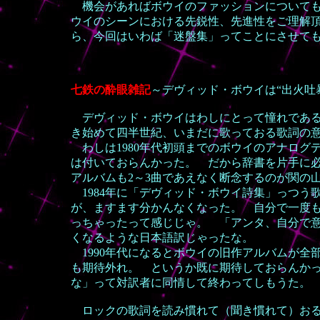
機会があればボウイのファッションについても
ウイのシーンにおける先鋭性、先進性をご理解
ら、今回はいわば「迷盤集」ってことにさせて
七鉄の酔眼雑記
～
デヴィッド・ボウイは“出火吐
デヴィッド・ボウイはわしにとって憧れである
き始めて四半世紀、いまだに歌っておる歌詞の
わしは1980年代初頭までのボウイのアナログ
は付いておらんかった。 だから辞書を片手に
アルバムも2～3曲であえなく断念するのが関の
1984年に「デヴィッド・ボウイ詩集」っつう
が、ますます分かんなくなった。 自分で一度
っちゃったって感じじゃ。 「アンタ、自分で
くなるような日本語訳じゃったな。
1990年代になるとボウイの旧作アルバムが全
も期待外れ。 というか既に期待しておらんか
な」って対訳者に同情して終わってしもうた
ロックの歌詞を読み慣れて（聞き慣れて）おる