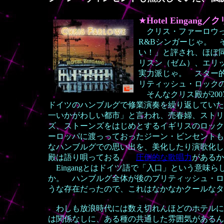
★
Hotel
Eingang
クリス・ファーロウっ
R&Bシンガーじゃ。
い！」と評され、ほぼ
リスン（ゼム）、エリ
実力派じゃ。 スター
リティッシュ・ロック
そんなクリス殿が200
ドイツのハンブルグで修業演奏を繰り返していた
一いかがわしい都市」と言われ、売春婦、ストリ
ズ、ストーンズをはじめとするイギリスのロック
ーロッパに渡っっておったジーン・ビンセントも
なハンブルグでの思い出を、美化したり演歌化し
殿は語り唄っておる。
圧倒的な歌唱力
があるか
Eingangとはドイツ語で「入口」という意味
か。 ハンブルグ全体が後のブリティッシュ・ロ
うな存在だったので、これはなかなかクールなタ
わしも放浪時代には数え切れんほどのホテルに
は関係なしに、ある種の共通した雰囲気があるん