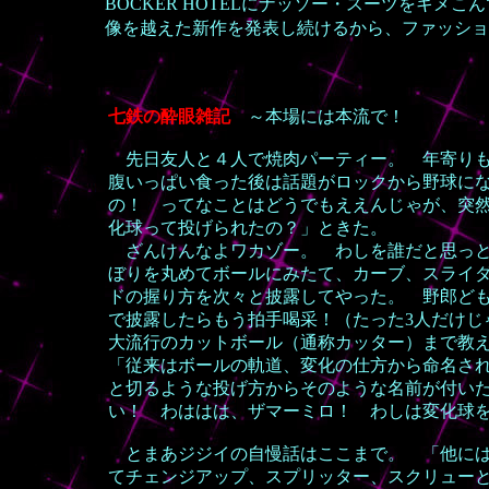
BOCKER HOTELにナッソー・スーツをキ
像を越えた新作を発表し続けるから、ファッショ
七鉄の酔眼雑記
～本場には本流で！
先日友人と４人で焼肉パーティー。 年寄りも
腹いっぱい食った後は話題がロックから野球に
の！ ってなことはどうでもええんじゃが、突
化球って投げられたの？」ときた。
ざんけんなよワカゾー。 わしを誰だと思っと
ぼりを丸めてボールにみたて、カーブ、スライ
ドの握り方を次々と披露してやった。 野郎ど
で披露したらもう拍手喝采！（たった3人だけじ
大流行のカットボール（通称カッター）まで教
「従来はボールの軌道、変化の仕方から命名さ
と切るような投げ方からそのような名前が付い
い！ わははは、ザマーミロ！ わしは変化球を
とまあジジイの自慢話はここまで。 「他には
てチェンジアップ、スプリッター、スクリュー