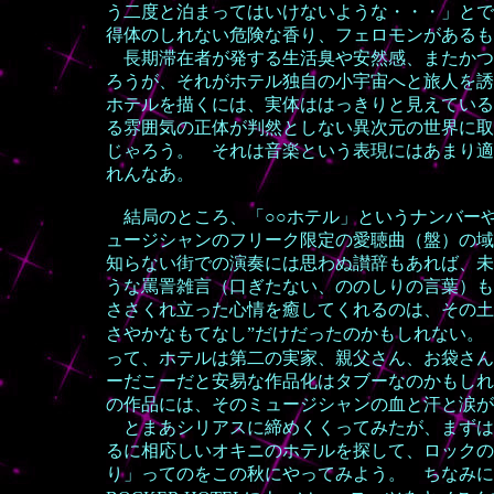
う二度と泊まってはいけないような・・・」とで
得体のしれない危険な香り、フェロモンがあるも
長期滞在者が発する生活臭や安然感、またかつ
ろうが、それがホテル独自の小宇宙へと旅人を
ホテルを描くには、実体ははっきりと見えている
る雰囲気の正体が判然としない異次元の世界に取
じゃろう。 それは音楽という表現にはあまり適
れんなあ。
結局のところ、
「○○ホテル」というナンバー
ュージシャンのフリーク限定の愛聴曲（盤）の
知らない街での演奏には思わぬ讃辞もあれば、未
うな罵詈雑言（口ぎたない、ののしりの言葉）
ささくれ立った心情を癒してくれるのは、その土
さやかなもてなし”だけだったのかもしれない
って、ホテルは第二の実家、親父さん、お袋さ
ーだこーだと安易な作品化はタブーなのかもしれ
の作品には、そのミュージシャンの血と汗と涙
とまあシリアスに締めくくってみたが、まずはホテ
るに相応しいオキニのホテルを探して、ロックの
り」ってのをこの秋にやってみよう。 ちなみにエ