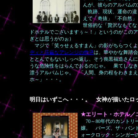
んが、彼らのアルバムの
軌跡、現状、運命の違
えて「奇抜」「不自然」
世俗的な「贅沢なもてな
ドホテルでございますぅ～！」というのがこのア
ぎとは思うがのぉ）
マジで「笑ゥせぇるすまん」の影がちらつく
ディと荘厳なアレンジの世界
は、華やかな舞踏会
ととんでもないしっぺ返し、そう喪黒福造さんに
うな危険性をはらんでおるのじゃ。 果てしなき
漂うアルバムじゃ。 「人間、身の程をわきまえ
ホ～」・・・。
明日はいずこへ・・・。 女神が描いたロ
★エリート・ホテル／
70～80年代のカント
嬢。 バーズ、ザ・バン
ォークロック・シンガー