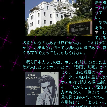
居を構
ったわ
うて、
い。
架空の
ある
ア」
じ
ておる
名盤というのもあまり存在せんな。 これは実に
から、ホテルとは切っても切れない縁であり、愛
くる存在であってもおかしくはない。
我ら
日本人ってのは、ホテルに対してはまだま
欧米人にとってホテルとは、「別荘、別宅」とい
じゃ。 ある程度のスケー
パーク」の様相を呈してお
ホテル内で賄える様に趣向
ゃ。 だからこそ、宿泊せ
方々も多い。 例えば、Th
見て見てあのパンツの人。
を期待して、「よっしゃっ