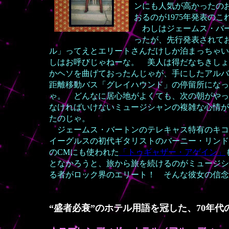
ンにも人気が高かったの
おるのが1975年発表のこ
わしはジェームス・バー
ったが、先行発表されて
ル」ってえとエリートさんだけしか泊まっちゃい
しはお呼びじゃねーな。 美人は得だなちきしょ
かヘソを曲げておったんじゃが、手にしたアルバ
距離移動バス「グレイハウンド」の停留所になっ
ゃ。 どんなに居心地がよくても、次の朝がやっ
なければいけないミュージシャンの複雑な心情が
たのじゃ。
ジェームス・バートンのテレキャス特有のキコ
イーグルスの初代ギタリストのバーニー・リンド
のCMにも使われた
「トゥギャザー・アゲイン」
となかろうと、旅から旅を続けるのがミュージシ
る者がロック界のエリート！ そんな彼女の信念
“盛者必衰”のホテル用語を冠した、70年