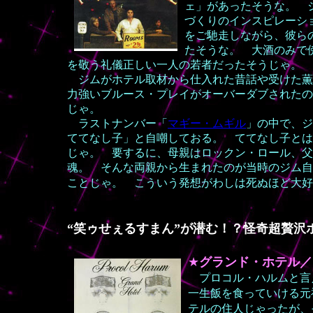
ェ」があったそうな。 
づくりのインスピレーシ
をご馳走しながら、彼ら
たそうな。 大酒のみで
を敬う礼儀正しい一人の若者だったそうじゃ。
ジムがホテル取材から仕入れた昔話や受けた薫
力強いブルース・プレイがオーバーダブされたの
じゃ。
ラストナンバー「
マギー・ムギル
」の中で、ジ
ててなし子」と自嘲しておる。 ててなし子とは
じゃ。 要するに、母親はロックン・ロール、父
魂。 そんな両親から生まれたのが当時のジム自
ことじゃ。 こういう発想がわしは死ぬほど大好
“笑ゥせぇるすまん”が潜む！？怪奇超贅沢
★
グ
ランド・ホテル／
プロコル・ハルムと言
一生飯を食っていける元
テルの住人じゃったが、