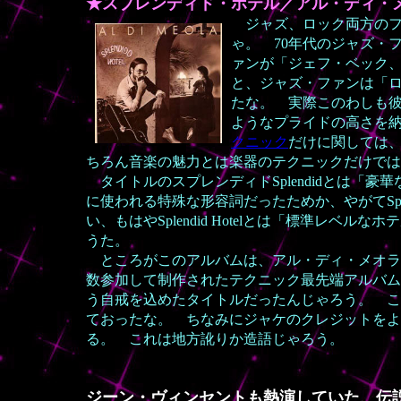
★
スプレンディド・ホテル／アル・ディ・
ジャズ、ロック両方の
ゃ。 70年代のジャズ・
ァンが「ジェフ・ベック
と、ジャズ・ファンは「
たな。 実際このわしも
ようなプライドの高さを
クニック
だけに関しては
ちろん音楽の魅力とは楽器のテクニックだけでは
タイトルのスプレンディドSplendidとは「
に使われる特殊な形容詞だったためか、やがてSple
い、もはやSplendid Hotelとは「標準レ
うた。
ところがこのアルバムは、アル・ディ・メオラ
数参加して制作されたテクニック最先端アルバム
う自戒を込めたタイトルだったんじゃろう。 こ
ておったな。 ちなみにジャケのクレジットをよお見ると、
る。 これは地方訛りか造語じゃろう。
ジーン・ヴィンセントも熱演していた、伝