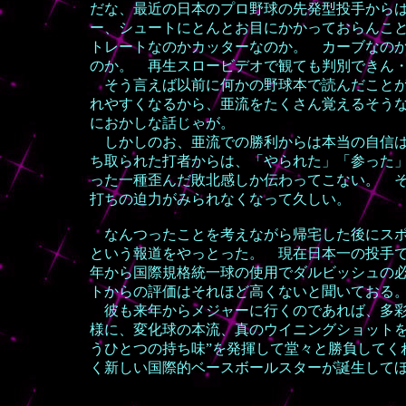
だな、最近の日本のプロ野球の先発型投手から
ー、シュートにとんとお目にかかっておらんこ
トレートなのかカッターなのか。 カーブなの
のか。 再生スロービデオで観ても判別できん
そう言えば以前に何かの野球本で読んだことが
れやすくなるから、亜流をたくさん覚えるそう
におかしな話じゃが。
しかしのお、亜流での勝利からは本当の自信は
ち取られた打者からは、「やられた」「参った
った一種歪んだ敗北感しか伝わってこない。 
打ちの迫力がみられなくなって久しい。
なんつったことを考えながら帰宅した後にスポ
という報道をやっとった。 現在日本一の投手
年から国際規格統一球の使用でダルビッシュの
トからの評価はそれほど高くないと聞いておる
彼も来年からメジャーに行くのであれば、多彩
様に、変化球の本流、真のウイニングショットを
うひとつの持ち味”を発揮して堂々と勝負してく
く新しい国際的ベースボールスターが誕生して