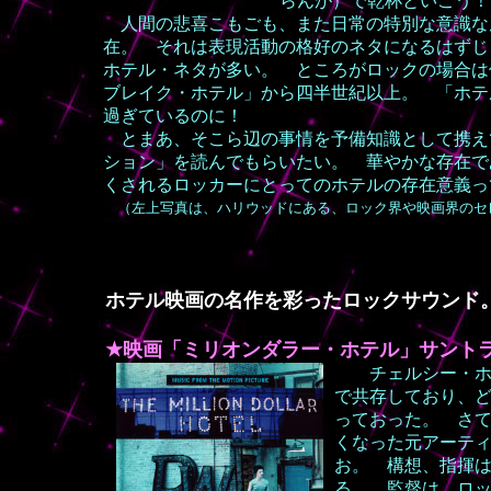
らんが）で乾杯といこう
人間の悲喜こもごも、また日常の特別な意識な
在。 それは表現活動の格好のネタになるはずじ
ホテル・ネタが多い。 ところがロックの場合
ブレイク・ホテル」から四半世紀以上。 「ホテ
過ぎているのに！
とまあ、そこら辺の事情を予備知識として携え
ション」を読んでもらいたい。 華やかな存在で
くされるロッカーにとってのホテルの存在意義
（左上写真は、ハリウッドにある、ロック界や映画界のセ
ホテル映画の名作を彩ったロックサウンド
★映画「ミリオンダラー・ホテル」サント
チェルシー・ホテ
で共存しており、
っておった。 さ
くなった元アーテ
お。 構想、指揮は
る。 監督は、ロ