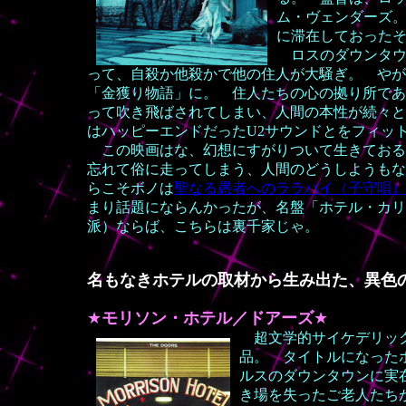
ム・ヴェンダーズ
に滞在しておった
ロスのダウンタウ
って、自殺か他殺かで他の住人が大騒ぎ。 やが
「金獲り物語」に。 住人たちの心の拠り所であ
って吹き飛ばされてしまい、人間の本性が続々と
はハッピーエンドだったU2サウンドとをフィッ
この映画はな、幻想にすがりついて生きておる
忘れて俗に走ってしまう、人間のどうしようもな
らこそボノは
聖なる愚者へのララバイ（子守唄）
まり話題にならんかったが、名盤「ホテル・カリ
派）ならば、こちらは裏千家じゃ。
名もなきホテルの取材から生み出た、異色
★
モリソン・ホテル／ドアーズ
★
超文学的サイケデリッ
品。 タイトルになった
ルスのダウンタウンに実
き場を失ったご老人たち