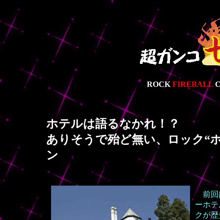
ROCK
FIREBALL
C
ホテルは語るなかれ！？
ありそうで殆ど無い、ロック“
ン
前回
ーホテ
クが歴