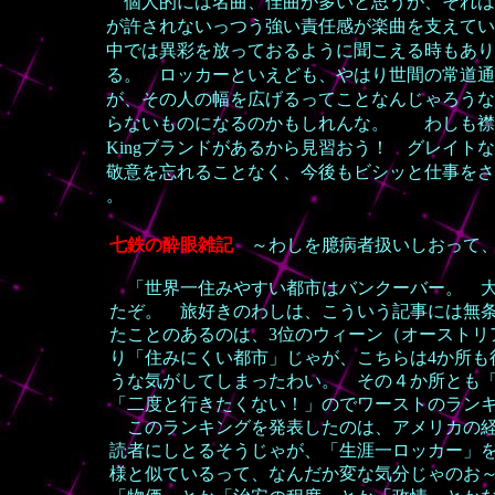
個人的には名曲、佳曲が多いと思うが、それは
が許されないっつう強い責任感が楽曲を支えてい
中では異彩を放っておるように聞こえる時もあり
る。 ロッカーといえども、やはり世間の常道通
が、その人の幅を広げるってことなんじゃろうな
らないものになるのかもしれんな。 わしも襟元
Kingブランドがあるから見習おう！ グレイ
敬意を忘れることなく、今後もビシッと仕事をさ
。
七鉄の酔眼雑記
～わしを臆病者扱いしおって、
「世界一住みやすい都市はバンクーバー。 大阪
たぞ。 旅好きのわしは、こういう記事には無条
たことのあるのは、3位のウィーン（オーストリ
り「住みにくい都市」じゃが、こちらは4か所も
うな気がしてしまったわい。 その４か所とも
「二度と行きたくない！」のでワーストのラン
このランキングを発表したのは、アメリカの経
読者にしとるそうじゃが、「生涯一ロッカー」
様と似ているって、なんだか変な気分じゃのお