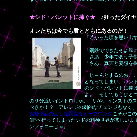
★シド・バレットに捧ぐ★
♪狂ったダイヤ
オレたちは今でも君とともにあるのだ！
「若かった頃を思い出
輝け 狂
「鋼鉄でできたそよ風
さあ 少年であり子供
「さあ 真実と妄想を
じ～んとするのお、こ
となってしまい、バン
のシド・バレットに捧
よ。 そしてもうひと
の９分近いイントロじゃ。 いや、インストのス
べきか！？ アレンジの劇的なチェンジもなく、
大抒情詩のような長大なオープニング
こそがこの
側”へ行ってしまったシドの精神世界が悲しいま
ンフォニーじゃ。