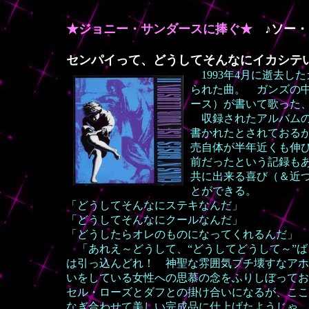
★ジョニー・サンダースに捧ぐ★
♪ソー・
センパイって、どうしてそんなにイカシテ
1993年4月に逝去し
られた曲。 ガンズの
ース）が書いて歌った
収録されたアルバムの
書か
れたとされておる
売自体が半年近くも伸
前だったという記録も
共に出来る喜び（＆近
とができる。
「どうしてそんなにステキなんだ」
「どうしてそんなにクールなんだ」
「どうしたらオレのものになってくれるんだ」
「あれえ～どうして、“どうしてどうして～”ば
は引っ込んどれ！ 神聖な雰囲気ブチ壊すなアホ
いをしている女性への思慕の念をふりしぼってお
セル・ローズとダフとの掛け合いになるが、ここ
なぎ合わせて美しい完成品に仕上げたようじゃ。