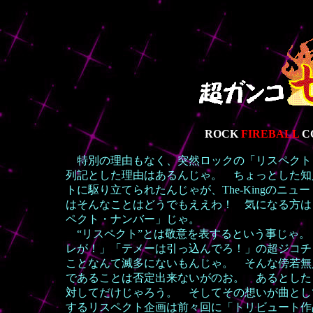
ROCK
FIREBALL
C
特別の理由もなく、突然ロックの「リスペクト
列記とした理由はあるんじゃ。 ちょっとした知
トに駆り立てられたんじゃが、
The-Kingの
は
そんなことはどうでもええわ！
気になる方は
ペクト・ナンバー」じゃ。
“リスペクト”とは敬意を表するという事じゃ。
レが！」「テメーは引っ込んでろ！」の超ジコチ
ことなんて滅多にないもんじゃ。 そんな傍若無
であることは否定出来ないがのお。 あるとした
対してだけじゃろう。 そしてその想いが曲とし
するリスペクト企画は前々回に「トリビュート作