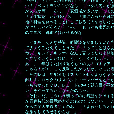
「物価」とか「治安の程度」とか「政情」とか
い！ ベストランキングなら、ロックの匂いが
があるか等。 あっ、「安酒場が多いか」って
「衛生状態」ただひとつ。 「郷に入ったら郷
地の料理を食べることにしておる（火を通した
かけたことがあるからじゃ。 もっとも瀕死の
ので国名、都市名は伏せるがな。
とまあ、そんな持論、経験談をかましていた先
て少々うろたえてしもうた。 「ってことはさ
ね。 キレイ、キタナイなんて言ってたら未開
ってなくもないだけに、く、く、くやしい～。
あ～。 年はふた回り近くも下のあのガキャア
じゃろうが！」って反撃したかったが、ぐっと
その晩は「年配者をリスペクトせんようなヤツ
酎片手にロックのリスペクト・ナンバーをとっ
っちらかったＣＤ、レコードの中で朝方目が覚
ン」をやってみたくなったのじゃ。
それにだ、こういう朝ってのは醜態を反省する
が青春時代の目覚め方そのものではないか。 
からの楽天主義者じゃのお。 「よぉ～しみと
な旅をしてみせるからな！」