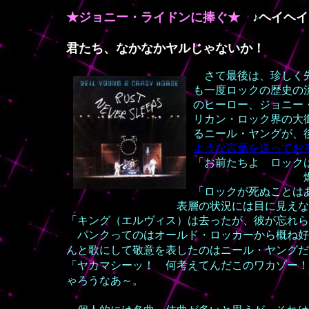
★ジョニー・ライドンに捧ぐ★
♪ヘイヘイ
君たち、なかなかヤルじゃないか！
さて最後は、珍しく先
も一度ロックの歴史の
のヒーロー、ジョニー
リカン・ロック界の大
るニール・ヤングが、
ような言葉を送ってお
「お前たちよ ロック
燃え尽きる方
「ロックが死ぬこと
表層の状況には目に見えない深
「キング（エルヴィス）は去ったが、彼が忘れら
パンクってのはオールド・ロッカーから概ね好
んと歌にして敬意を表したのはニール・ヤング
「ヤカマシーッ！ 何考えてんだこのワカゾー！
ゃろうなあ～。