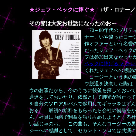
★ジェフ・ベックに捧ぐ★
♪ザ・ロナー／
その節は大変お世話になったのお～
70～80年代のブリ
ナー、いや違ったコー
作オファーという名誉
だったジェフ・ベック
フは参加出来なかった
ベックに捧げる”とクレ
くれたジェフへの感謝
コージーという男の義
ウ脱退を決意した際は
ウのお蔭だから、今のうちに後釜を探しておいて
通達をしておいたり、依然として脚光が当たって
を自分のソロアルバムで起用してギャラをはずん
おる。 最初の給料をもらったら会社の備品をか
ん、社員に内緒で利益を独り占めしようとする社
い話じゃのお。 この曲も、そんなコージーの男
ジーへの感謝として、セカンド・ソロでは共演に