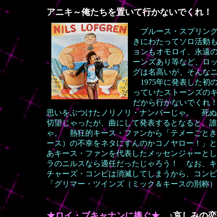
アニキ～俺たちを置いて行かないでくれ！
ブルース・スプリング
きにわたってソロ活動
ョンもオモロイ、永遠
ーンズあり等など、ロ
グは名高いが、そんな
1975年に発表した初
って
いたストーンズの
だから行かないでくれ
思いをぶつけたノリノリ・ナンバーじゃ。 死ぬ
切望じゃったが、曲にして発表するとなると、誰
ゃ。 熱狂的キース・ファンから「テメーごとき
ース）の不幸をネタにすんのかコノヤロー！」と
あキース・ファンを代表したメッセンジャーとし
ラのニルスなら適任だったじゃろう！ なお、キ
チャーズ・コンビは消滅してしまうから、コンビ
「グリマー・ツインズ（ミック＆キースの別称）
★ロイ・ブキャナンに捧ぐ★
♪哀しみの恋