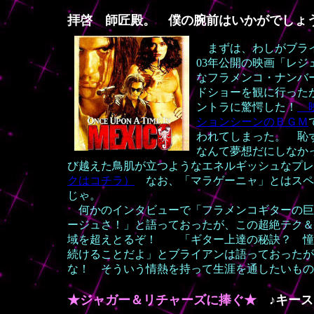
拝啓 師匠殿。 僕の腕前はいかがでしょ
まずは、わしがブラ
03年公開の映画「レ
なフラメンコ・ナンバ
ドショーを観に行った
ントラに驚愕した！
映
ションシーンのＢＧＭ
われてしまった。 恥
なんて夢想だにしなか
び
越えた鳥肌が立つようなエネルギッシュなプ
クはコチラ）
なお、「マラゲーニャ」とはスペ
じゃ。
何かのインタビューで「フラメンコギターの巨
ージュさ！」と語っておったが、この超絶テク＆
域を超えとるぞ！ 「ギター上達の秘訣？ 憧
続けることだよ」とブライアンは語っておったが
な！ そういう情熱を持って生涯を通したいもの
★ジャガー＆リチャーズに捧ぐ★
♪キース