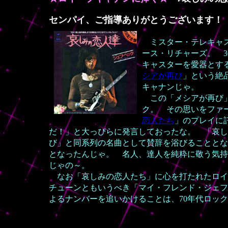
センパイ、ご指導ありがとうございます！
ミスター・テレキャ
ース・リチャーズ。 
キャスターを愛器とす
シアが再び
」という絶
キャナンじゃ。
この「メシアが再び」
ク。 その思いをファ
恋人たち
」のプレイに
だ！」と大っぴらに発言しておったな。 「哀し
び」と同系列の名曲として賛辞を浴びることとな
となったんじゃ。 名人、達人を純粋に敬う気持
じゃの～。
なお「哀しみの恋人たち」に心を打たれたロイ
チューンともいうべき「マイ・フレンド・ジェフ
よるナンバーを追いかけることは、70年代ロッ