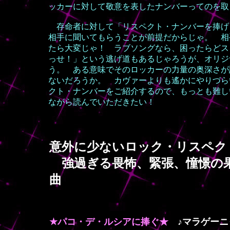
ッカーに対して敬意を表したナンバーってのを取
存命者に対して「リスペクト・ナンバーを捧げ
相手に聞いてもらうことが前提だからじゃ。 相
たら大変じゃ！ ラブソングなら、困ったらどス
っせ！」という逃げ道もあるじゃろうが、オリジ
う。 ある意味でそのロッカーの力量の奥深さが
ないだろうか。 カヴァーよりも遙かにやりづら
クト・ナンバーをご紹介するので、もっとも難し
ながら読んでいただきたい！
意外に少ないロック・リスペク
強過ぎる畏怖、緊張、憧憬の
曲
★パコ・デ・ルシアに捧ぐ★
♪マラゲーニ