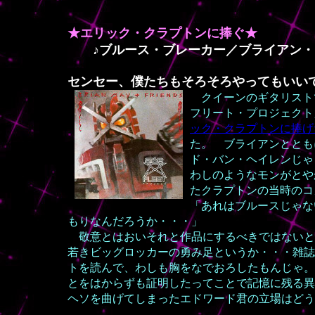
★エリック・クラプトンに捧ぐ★
♪ブルース・ブレーカー／ブライアン・
センセー、僕
たちもそろそろやってもいい
クイーンのギタリスト
フリート・プロジェクト
ック・クラプトンに捧げ
た。 ブライアンととも
ド・バン・ヘイレンじゃ
わしのようなモンがとや
たクラプトンの当時のコ
「あれはブルースじゃな
もりなんだろうか・・・」
敬意とはおいそれと作品にするべきではないと
若きビッグロッカーの勇み足というか・・・雑誌
トを読んで、わしも胸をなでおろしたもんじゃ。
とをはからずも証明したってことで記憶に残る異
ヘソを曲げてしまったエドワード君の立場はど