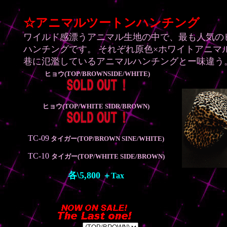
text="#80FF80" link="#80FFFF" vlink="#FF80FF" alink="
☆アニマルツートンハンチング
ワイルド感漂うアニマル生地の中で、最も人気の
ハンチングです。
そ
れぞれ原色×ホワイトアニマ
巷に氾濫しているアニマルハンチングとー味違う
ヒョウ(TOP/BROWNSIDE/WHITE)
ヒョウ(TOP/WHITE SIDR/BROWN)
TC-09
タイガー(TOP/BROWN SINE/WHITE)
TC-10
タイガー
(TOP/WHITE SIDE/BROWN)
各\5,800
＋Tax
カラー: