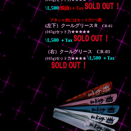
\1,500
(税抜)＋Tax
アタシャ的にはセット力5つ星!
(左下）クールグリースＲ
CR-0
2
(165g)
セット力★★★★★
\1,500
＋Tax
（右）クールグリース CR-03
\1,500
＋Tax
(165g)
セット力★★★★