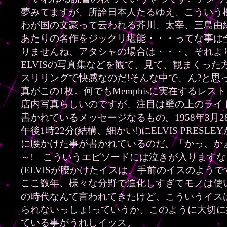
夢みてますが、所詮日本人たるゆえ、こういう
わが国の文豪って云われる芥川、太宰、三島由
あたりの名作をジックリ堪能・・・ってな事は
りませんね、アタシャの場合は・・・。それよ
ELVISの写真集などを観て、見て、観まくった
スリリングで快感なのだ!そんな中で、ん?と思
真がこの1枚。何でもMemphisに実在するレス
店内写真らしいのですが、注目は壁の上のライ
書かれているメッセージなるもの。1958年3月2
午後1時22分(結構、細かい!)にELVIS PRESLE
に腰かけた事が書かれているのだ。「かっ、か
～!」こういうエピソードには泣きが入りますな
(ELVISが腰かけたイスは、手前のイスのようです
ここ数年、様々な分野で進化しすぎてモノは使
の時代なんて言われてきたけど、こういうイス
られないっしょ!っていうか、このように大切に
ている事がうれしイッス。