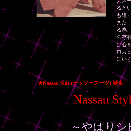
のス
ると
も違
また
る為
の存
び心を
ロカ
にい
★Nassau Suit (ナッソースーツ) 誕生
Nassau St
～やはりシ