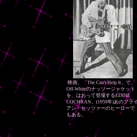
映画、「The Can't Help It」で、
Off-Whiteのナッソージャケット
を、はおって登場するEDDIE
COCHRAN。(1959年)あのブラ
アン・セッツァーのヒーローで
もある。