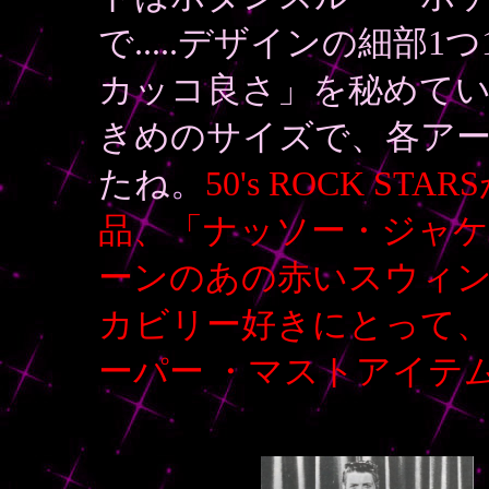
で.....デザインの細部
カッコ良さ」を秘めてい
きめのサイズで、各ア
たね
。
50's ROCK S
品、「ナッソー・ジャ
ーンのあの赤いスウィ
カビリー好きにとって
ーパー
・マストアイテム