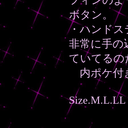
フィンのよ
ボタン。
・ハンドス
非常に手の
ていてるの
内ポケ付
Size.M.L.LL