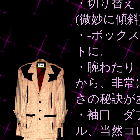
・切り替え
(微妙に傾斜
・-ボック
トに。
・腕わたり
から、非常
さの秘訣が
・袖口 ダ
ル、当然コ