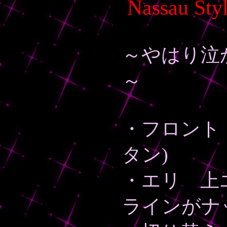
Nassau Sty
～やはり泣
～
・フロント
タン)
・エリ 上
ラインがナ