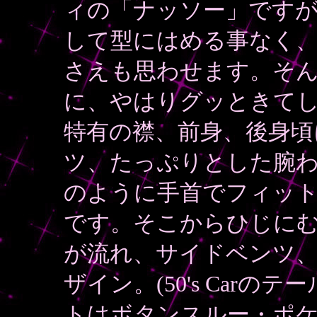
ィの「ナッソー」です
して型にはめる事なく
さえも思わせます。そ
に、やはりグッときてし
特有の襟、前身、後身頃
ツ、たっぷりとした腕
のように手首でフィッ
です。そこからひじにむ
が流れ、サイドベンツ
ザイン。(50's Car
トはボタンスルー・ポ