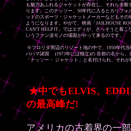
も魅力あふれるジャケットが存在し、それら全般
ります。このナッソー、50年代に入るとカリフォ
ッドのスポーツ・ジャケットメーカーなどもその
ようになります。やがて、映画「JAILHOUSE RO
CAN'T HELP IT」ではエディが、さっそうと
いうファン涙モノの場面がやって来るのです。
※フロリダ周辺のリゾート地の中で、1950年代
バハマ諸国 (1973年には独立)の
首都の名から、
「ナッソー・
ジャケット」と名付けられ、それがF
★中でもELVIS、ED
の最高峰だ!
アメリカの古着界の一