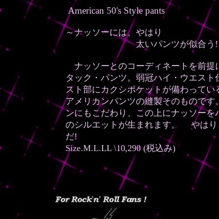
American 50's
Style pants
～ナッソーには、やはり
太いパンツが似合う!
ナッソーとのコーディネートを前提
タック・パンツ。弱冠ハイ・ウエスト
スト部にカクシポケットが備わってい
アメリカンパンツの縫製そのものです
ンにもこだわり、この上にナッソーを
のシルエットが生まれます。 やはり
だ!
Size.M.L.LL \10,290 (税込み)