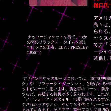
樋口氏"!
アメリ
島々は
られる
ナッソージャケットを着て、つか
ックス
の間のリラックス・
タイムを楽し
ての「
むロックの王者、ELVIS PRESLEY
ージャ
(1956年)
関係し
デザイン面やそのルーツにおいては、18世紀初
ク」や「サフォーク・ ジャケット」と呼ばれる伝
ットがルーツに思います。胸と背のヨーク、前身
ツなど、共通する特長が多く見られます。これが
「ノーフォーク・スタイル」は受け継がれますが
ジされたものなどが、やがて40年代に「カーコー
まれていきます。その中で、南部フロリダ周辺の