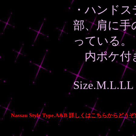
・ハンドス
部、肩に手
っている。
内ポケ付
Size.M.L.LL
Nassau Style Type.A&B
詳しくはこちらからどうぞ