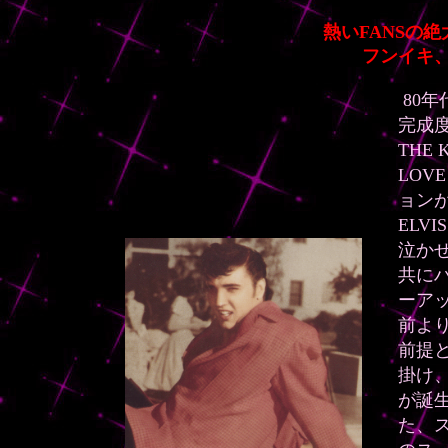
熱いFANSの
フンイキ、切れ味抜群の..
80
完成度
THE
LOV
ョンが
ELV
泣かせ
共に
ーア
前よ
前提と
掛け、
が誕
た、ス