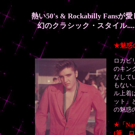
熱い50's & Rockabilly Fa
幻のクラシック・スタイル.....
★魅惑
ロカビ
のキング
なして
もない
ル上着
ット」
の魅惑
★「Nas
(筆 