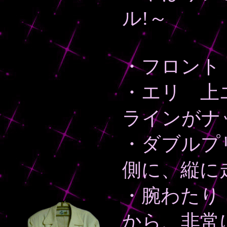
ル!～
・フロント
・エリ 上
ラインがナ
・ダブルプ
側に、縦に
・腕わたり
から、非常