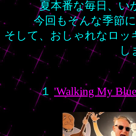
夏本番な毎日、い
今回もそんな季節
そして、おしゃれなロッ
し
１
'Walking My Blu