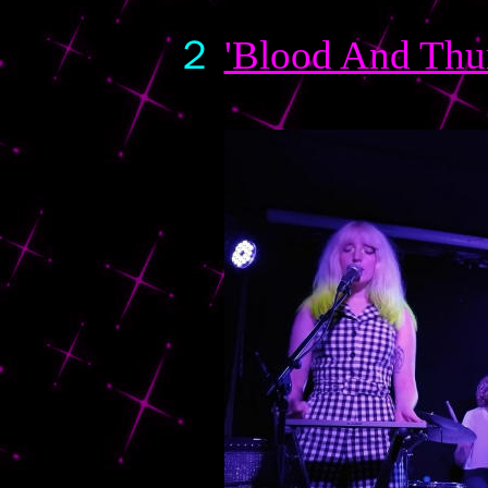
２
'Blood And T