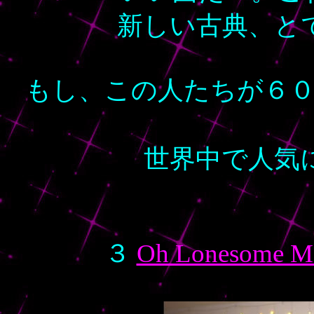
新しい古典、と
もし、この人たちが６
世界中で人気
３
Oh Lonesome Me