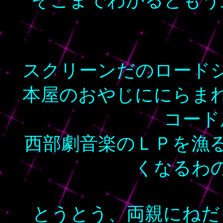
そこまでわかるともう
スクリーンだのロード
本屋のおやじににらま
コード
西部劇音楽のＬＰを漁
くなるわ
とうとう、両親にねだ