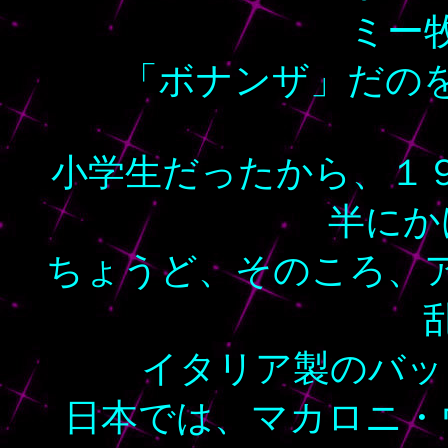
ミー
「ボナンザ」だの
小学生だったから、１
半にか
ちょうど、そのころ、
イタリア製のバッ
日本では、マカロニ・