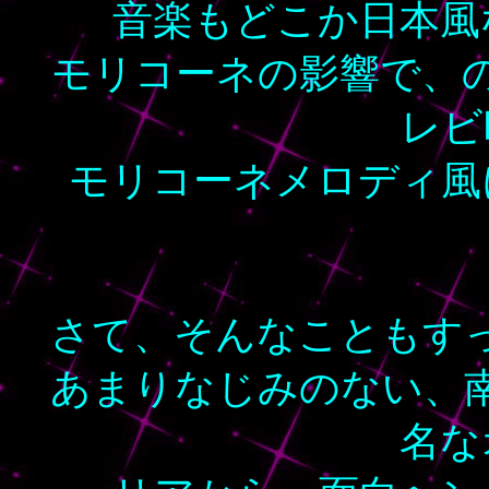
音楽もどこか日本風
モリコーネの影響で、
レビ
モリコーネメロディ風
さて、そんなこともす
あまりなじみのない、
名な