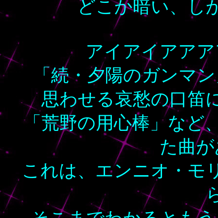
どこか暗い、し
アイアイアアア
「続・夕陽のガンマン
思わせる哀愁の口笛
「荒野の用心棒」など
た曲が
これは、エンニオ・モ