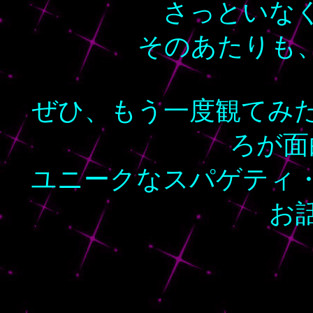
さっといな
そのあたりも
ぜひ、もう一度観てみ
ろが面
ユニークなスパゲティ
お