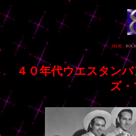
8鉄風
ROCK
４０年代ウエスタンバ
ズ・