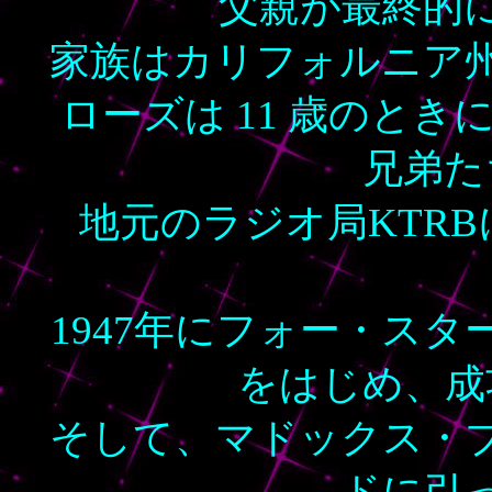
父親が最終的
家族はカリフォルニア
ローズは 11 歳のと
兄弟た
地元のラジオ局KTR
1947年にフォー・ス
をはじめ、成
そして、マドックス・
ドに引