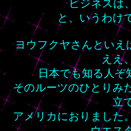
ビジネスは
と、いうわけ
ヨウフクヤさんといえば
ええ
日本でも知る人ぞ知
そのルーツのひとりみ
立
アメリカにおりました
ウエス