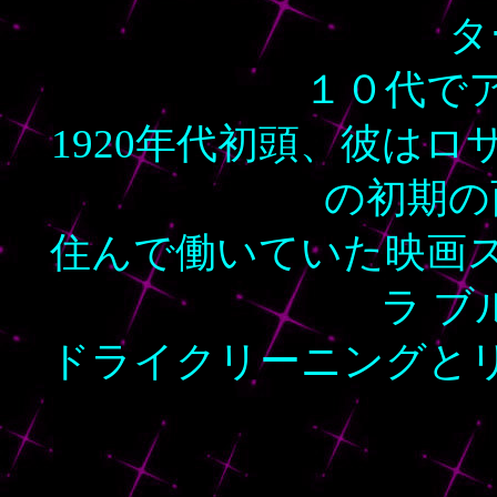
タ
１０代で
1920年代初頭、彼は
の初期の
住んで働いていた映画
ラ ブ
ドライクリーニングと