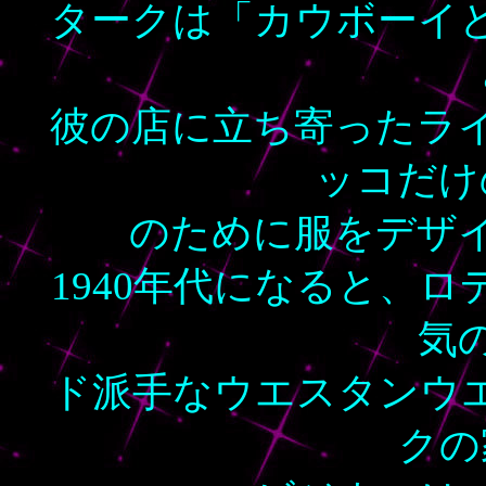
タークは「カウボーイ
彼の店に立ち寄ったラ
ッコだけ
のために服をデザ
1940年代になると、
気
ド派手なウエスタンウ
クの